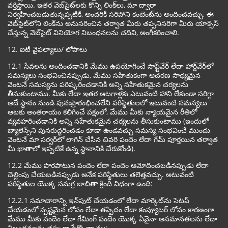
వర్తిస్తాయి. ఇతర వెబ్‌సైట్‌లకు కొన్ని లింక్‌లు, మా ద్వారా
నిర్వహించబడుతున్నప్పటికీ, అందరికీ సరిపోని కంటెంట్‌ను అందించవచ్చు, ఈ
వెబ్‌సైట్‌లోని లింక్‌ను అనుసరించిన తర్వాత మీరు తప్పనిసరిగా మీరు యాక్సెస్
చేస్తున్న వెబ్‌సైట్ వినియోగ నిబంధనలను చదివి, అంగీకరించాలి.
12. ఐటీ వైఫల్యాలు/ లోపాలు
12.1 సేవలను అందించడానికి మేము ఉపయోగించే సాఫ్ట్‌వేర్ లేదా హార్డ్‌వేర్‌లో
సమస్యలు సంభవించినప్పుడు, మేము సహేతుకంగా ఆచరణ సాధ్యమైన
వెంటనే సమస్యను పరిష్కరించడానికి అన్ని సహేతుకమైన చర్యలను
తీసుకుంటాము. మీకు లేదా ఇతర ఆటగాళ్లకు ఎటువంటి హాని లేకుండా సరిగ్గా
అదే స్థానం నుండి పునఃప్రారంభించలేని పరిస్థితులలో ఇటువంటి సమస్యలు
ఆటకు అంతరాయం కలిగించే పక్షంలో, మేము మీకు న్యాయమైన రీతిలో
వ్యవహరించడానికి అన్ని సహేతుకమైన చర్యలను తీసుకుంటాము (ఇందులో
బ్యాలెన్స్‌ని పునరుద్ధరించడం కూడా ఉండవచ్చు సమస్య సంభవించే ముందు
వెంటనే మా సర్వర్‌లో లాగిన్ చేసిన చివరి పందెం లేదా గేమ్ పూర్తయిన తర్వాత
మీ ఖాతాలో ఇప్పటికే ఉన్న స్థానానికి చేరుకోండి).
12.2 మేము పొరపాటున పందెం లేదా పందెం ఆమోదించబడినప్పుడు లేదా
చెల్లింపు చేయబడినప్పుడు అనేక పరిస్థితులు తలెత్తవచ్చు. అటువంటి
పరిస్థితుల యొక్క సమగ్ర జాబితా క్రింది విధంగా ఉంది:
12.2.1 సమాచారాన్ని ఇన్‌పుట్ చేయడంలో లేదా మార్కెట్‌ను సెటప్
చేయడంలో స్పష్టమైన లోపం లేదా తప్పిదం లేదా కంప్యూటర్ లోపం కారణంగా
మేము మీకు పందెం లేదా గేమింగ్ పందెం యొక్క ఏవైనా అసమానతలను లేదా
నిబంధనలను తప్పుగా పేర్కొన్నాము;