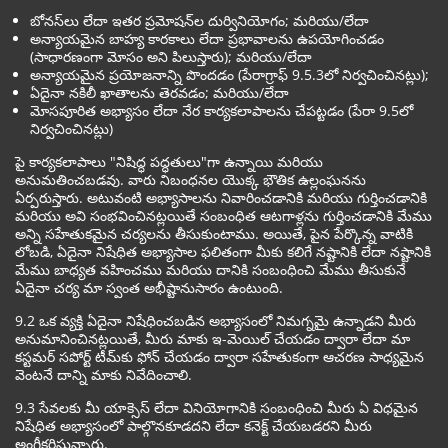
బోనస్‌లు లేదా ఇతర ప్రమోషన్‌ల దుర్వినియోగం; మరియు/లేదా
అన్యాయమైన బాహ్య కారకాలు లేదా ప్రభావాలను ఉపయోగించడం
(సాధారణంగా మోసం అని పిలుస్తారు); మరియు/లేదా
అన్యాయమైన ప్రయోజనాన్ని పొందడం (పేరాగ్రాఫ్ 9.5.3లో నిర్వచించినట్లు);
ఏదైనా నకిలీ ఖాతాలను తెరవడం; మరియు/లేదా
మోసపూరిత అభ్యాసం లేదా నేర కార్యకలాపాలను చేపట్టడం (పేరా 9.5లో
నిర్వచించినట్లు)
పై కార్యకలాపాలు "నిషిద్ధ పద్ధతులు"గా ఉన్నాయి మరియు
అనుమతించబడవు. వారు నిబంధనల యొక్క భౌతిక ఉల్లంఘనను
ఏర్పరుస్తారు. అటువంటి అభ్యాసాలను నివారించడానికి మరియు గుర్తించడానికి
మరియు అవి సంభవించినట్లయితే సంబంధిత ఆటగాళ్లను గుర్తించడానికి మేము
అన్ని సహేతుకమైన చర్యలను తీసుకుంటాము. అయితే, పైన పేర్కొన్న వాటికి
లోబడి, ఏదైనా నిషేధిత అభ్యాసాల ఫలితంగా మీకు కలిగే నష్టానికి లేదా నష్టానికి
మేము బాధ్యత వహించము మరియు దానికి సంబంధించి మేము తీసుకునే
ఏదైనా చర్య మా స్వంత అభీష్టానుసారం ఉంటుంది.
9.2 ఒక వ్యక్తి ఏదైనా నిషేధించబడిన అభ్యాసంలో నిమగ్నమై ఉన్నాడని మీరు
అనుమానించినట్లయితే, మీరు మాకు ఇ-మెయిల్ చేయడం ద్వారా లేదా మా
కస్టమర్ సపోర్ట్ టీమ్‌కు ఫోన్ చేయడం ద్వారా సహేతుకంగా ఆచరణ సాధ్యమైన
వెంటనే దాన్ని మాకు నివేదించాలి.
9.3 సేవలకు మీ యాక్సెస్ లేదా వినియోగానికి సంబంధించి మీరు ఏ విధమైన
నిషేధిత అభ్యాసంలో పాల్గొనకూడదని లేదా కనెక్ట్ చేయబడరని మీరు
అంగీకరిస్తున్నారు.