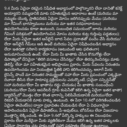
9.4 మీరు ఏదైనా రకమైన నిషేధిత అభ్యాసంలో పాల్గొన్నారని లేదా దానితో కనెక్ట్
అయ్యారని నమ్మడానికి మాకు సహేతుకమైన ఆధారాలు ఉంటే (మరియు మా
నమ్మకం యొక్క ప్రాతిపదికన ఏదైనా మోసం జరిగినప్పుడు మేము (మరియు
మా గేమింగ్ భాగస్వాములు మరియు మా ఇతర సరఫరాదారులు)
ఉపయోగించడం కూడా ఉంటుంది, సంబంధిత సమయంలో జూదం మరియు
గేమింగ్ పరిశ్రమలో ఉపయోగించిన మోసం మరియు కుట్ర గుర్తింపు పద్ధతులు);
లేదా మీరు ఏదైనా ఇతర ఆన్‌లైన్ జూద సేవల ప్రదాతతో పందెం వేసి మరియు/
లేదా ఆన్‌లైన్ గేమ్‌లు ఆడి ఉంటే మరియు ఏదైనా నిషేధించబడిన అభ్యాసం
లేదా ఇతరత్రా సరికాని కార్యకలాపం (అటువంటి ఆట ఫలితంగా)
అనుమానించబడి ఉంటే; లేదా మీరు మీ ఖాతాకు చేసిన కొనుగోళ్లు లేదా
డిపాజిట్లలో దేనినైనా "తిరిగి వసూలు చేసినట్లు" లేదా తిరస్కరించినట్లు మాకు
తెలిస్తే; లేదా మా సహేతుకమైన అభిప్రాయం ప్రకారం, మీరు సేవలను నిరంతరం
ఉపయోగించడం మా నియంత్రిత స్థితికి హాని కలిగించవచ్చు, అలాగే మీరు
లైసెన్స్ పొందే మా నిరంతర సామర్థ్యంతో సహా లేదా మీరు ప్రపంచంలో ఎక్కడైనా
దివాలా తీసిన లేదా సారూప్య ప్రక్రియలను ఎదుర్కొంటే, (ఏదైనా సస్పెన్షన్‌తో
సహా మరియు/లేదా మీ ఖాతాను రద్దు చేయడం) మీ ఖాతాకు సంబంధించి
(మరియు/లేదా మీరు ఆపరేటర్ గ్రూప్ కంపెనీతో కలిగి ఉన్న ఏదైనా ఇతర ఖాతా)
బ్యాలెన్స్‌లో మొత్తం లేదా కొంత భాగాన్ని నిలిపివేయడానికి మరియు/లేదా
రికవరీ చేయడానికి మాకు హక్కు ఉంటుంది. ఈ పేరా 10.4లో పరిగణించబడిన
ఏదైనా ఈవెంట్(ల) ద్వారా ప్రభావితం చేయబడిన లేదా ఏ విధంగానైనా
ఆపాదించబడిన ఏవైనా డిపాజిట్‌లు, పే-అవుట్‌లు, బోనస్‌లు లేదా విజయాల
మొత్తాన్ని లెక్కించండి. ఈ పేరా 9.4లో పేర్కొన్న హక్కులు ఈ నిబంధనల
ప్రకారం లేదా మరేదైనా మీకు వ్యతిరేకంగా మేము కలిగి ఉన్న ఇతర హక్కులకు
(ఏదైనా సాధారణ చట్ట హక్కులతో సహా) పక్షపాతం లేకుండా ఉంటాయి.