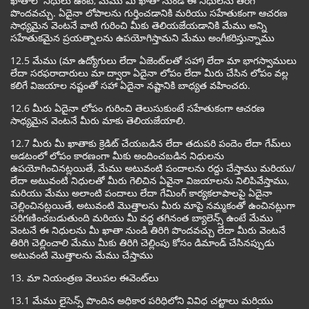
ఖాతాలో నిధులు ఉంటే, మేము మీ ఖాతా నుండి ఈ నిధులను తిరిగి
పొందవచ్చు. ఏదైనా లోపాలను గుర్తించడానికి మరియు సహేతుకంగా ఆచరణ
సాధ్యమైన వెంటనే వాటి గురించి మీకు తెలియజేయడానికి మేము అన్ని
సహేతుకమైన ప్రయత్నాలను ఉపయోగిస్తామని మేము అంగీకరిస్తున్నాము
12.5 మేము (మా ఉద్యోగులు లేదా ఏజెంట్‌లతో సహా) లేదా మా భాగస్వాములు
లేదా సరఫరాదారులు మా ద్వారా ఏదైనా లోపం లేదా మీరు చేసిన లోపం వల్ల
కలిగే విజయాల నష్టంతో సహా ఏదైనా నష్టానికి బాధ్యత వహించరు.
12.6 మీరు ఏదైనా లోపం గురించి తెలుసుకుంటే సహేతుకంగా ఆచరణ
సాధ్యమైన వెంటనే మీరు మాకు తెలియజేయాలి.
12.7 మీరు మీ ఖాతాకు క్రెడిట్ చేయబడిన లేదా తదుపరి పందెం లేదా గేమ్‌లు
ఆడటంలో లోపం కారణంగా మీకు అందించబడిన నిధులను
ఉపయోగించినట్లయితే, మేము అటువంటి పందాలను రద్దు చేస్తాము మరియు/
లేదా అటువంటి నిధులతో మీరు గెలిచిన ఏవైనా విజయాలను నిలిపివేస్తాము,
మరియు మేము అలాంటి పందాలు లేదా గేమింగ్ కార్యకలాపాలపై ఏదైనా
చెల్లించినట్లయితే, అటువంటి మొత్తాలను మీరు మాపై నమ్మకంతో ఉంచినట్లుగా
పరిగణించబడుతుంది మరియు మీ వద్ద తగినంత బ్యాలెన్స్ ఉంటే మేము
వెంటనే ఈ నిధులను మీ ఖాతా నుండి తిరిగి పొందవచ్చు లేదా మీరు వెంటనే
తిరిగి చెల్లించాలి మేము మీకు తిరిగి చెల్లింపు కోసం డిమాండ్ చేసినప్పుడు
అటువంటి మొత్తాలను మేము చేస్తాము
13. మా నియంత్రణ వెలుపల ఈవెంట్‌లు
13.1 మేము లైసెన్స్ పొందిన అధికార పరిధిలోని వివిధ చట్టాలు మరియు