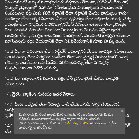
నిబంధనలలో ఉన్న మా బాధ్యతలకు పక్షపాతం లేకుండా, (పరిమితి లేకుండా)
విద్యుత్ వైఫల్యంతో సహా మా సహేతుకమైన నియంత్రణకు వెలుపల జరిగే
సంఘటనల వల్ల మీకు కలిగే నష్టానికి లేదా నష్టానికి మేము బాధ్యులం కాదు;
వాణిజ్యం లేదా కార్మిక వివాదం; ఏదైనా ప్రభుత్వం లేదా అధికారం యొక్క చర్య,
వైఫల్యం లేదా విస్మరణ; టెలికమ్యూనికేషన్ సేవలకు ఆటంకం లేదా వైఫల్యం;
లేదా మూడవ పక్షం వల్ల లేదా మా నియంత్రణకు వెలుపల ఏదైనా ఇతర
ఆలస్యం లేదా వైఫల్యం. అటువంటి సందర్భంలో, ఎటువంటి బాధ్యత లేకుండా
మా సేవలను రద్దు చేయడానికి లేదా నిలిపివేయడానికి మాకు హక్కు ఉంది.
13.2 ఏదైనా పరికరాలు లేదా సాఫ్ట్‌వేర్ వైఫల్యానికి మేము బాధ్యత వహించము,
ఎక్కడ ఉన్నా లేదా నిర్వహించబడినా, లేదా మా ప్రత్యక్ష నియంత్రణలో ఉన్నా
లేకున్నా, ఇది సేవల ఆపరేషన్‌ను నిరోధించవచ్చు లేదా మమ్మల్ని
సంప్రదించకుండా నిరోధించవచ్చు.
13.3 మా ఒప్పందానికి మూడవ పక్షం చేసే వైఫల్యానికి మేము బాధ్యత
వహించము.
14. వైరస్, హ్యాకింగ్ మరియు ఇతర నేరాలు
14.1 మీరు వెబ్‌సైట్ లేదా సేవలపై దాడి చేయడానికి, హ్యాక్ చేయడానికి,
అనధికారిక మార్పులు చేయడానికి లేదా ఎలాంటి హానికరమైన కోడ్‌ను
x
మీకు సాధ్యమైనంత ఉత్తమమైన అనుభవాన్ని అందించడానికి మేము
ప్రవేశపెట్టడానికి ప్రయత్నించకూడదు. అలాగే, మీరు పరిమితి లేకుండా చేయరు
కుకీలను ఉపయోగిస్తాము. ఈ సైట్ ద్వారా నావిగేట్ చేయడం
కొనసాగించడం ద్వారా మీరు మా
కుకీల విధానానికి
అనుగుణంగా కుకీల
14.1.1 వెబ్‌సైట్ ద్వారా అందుబాటులో ఉన్న ఏదైనా సాఫ్ట్‌వేర్ రివర్స్ ఇంజనీర్
వాడకాన్ని అంగీకరిస్తారు.
లేదా డీకంపైల్ (పూర్తిగా లేదా పాక్షికంగా); లేదా