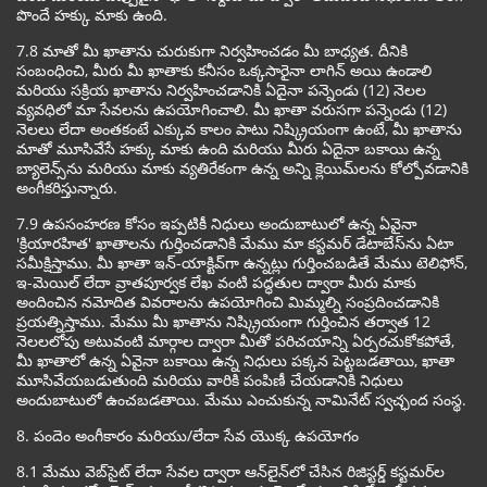
పొందే హక్కు మాకు ఉంది.
7.8 మాతో మీ ఖాతాను చురుకుగా నిర్వహించడం మీ బాధ్యత. దీనికి
సంబంధించి, మీరు మీ ఖాతాకు కనీసం ఒక్కసారైనా లాగిన్ అయి ఉండాలి
మరియు సక్రియ ఖాతాను నిర్వహించడానికి ఏదైనా పన్నెండు (12) నెలల
వ్యవధిలో మా సేవలను ఉపయోగించాలి. మీ ఖాతా వరుసగా పన్నెండు (12)
నెలలు లేదా అంతకంటే ఎక్కువ కాలం పాటు నిష్క్రియంగా ఉంటే, మీ ఖాతాను
మాతో మూసివేసే హక్కు మాకు ఉంది మరియు మీరు ఏదైనా బకాయి ఉన్న
బ్యాలెన్స్‌ను మరియు మాకు వ్యతిరేకంగా ఉన్న అన్ని క్లెయిమ్‌లను కోల్పోవడానికి
అంగీకరిస్తున్నారు.
7.9 ఉపసంహరణ కోసం ఇప్పటికీ నిధులు అందుబాటులో ఉన్న ఏవైనా
'క్రియారహిత' ఖాతాలను గుర్తించడానికి మేము మా కస్టమర్ డేటాబేస్‌ను ఏటా
సమీక్షిస్తాము. మీ ఖాతా ఇన్-యాక్టివ్‌గా ఉన్నట్లు గుర్తించబడితే మేము టెలిఫోన్,
ఇ-మెయిల్ లేదా వ్రాతపూర్వక లేఖ వంటి పద్ధతుల ద్వారా మీరు మాకు
అందించిన నమోదిత వివరాలను ఉపయోగించి మిమ్మల్ని సంప్రదించడానికి
ప్రయత్నిస్తాము. మేము మీ ఖాతాను నిష్క్రియంగా గుర్తించిన తర్వాత 12
నెలలలోపు అటువంటి మార్గాల ద్వారా మీతో పరిచయాన్ని ఏర్పరచుకోకపోతే,
మీ ఖాతాలో ఉన్న ఏవైనా బకాయి ఉన్న నిధులు పక్కన పెట్టబడతాయి, ఖాతా
మూసివేయబడుతుంది మరియు వారికి పంపిణీ చేయడానికి నిధులు
అందుబాటులో ఉంచబడతాయి. మేము ఎంచుకున్న నామినేట్ స్వచ్ఛంద సంస్థ.
8. పందెం అంగీకారం మరియు/లేదా సేవ యొక్క ఉపయోగం
8.1 మేము వెబ్‌సైట్ లేదా సేవల ద్వారా ఆన్‌లైన్‌లో చేసిన రిజిస్టర్డ్ కస్టమర్‌ల