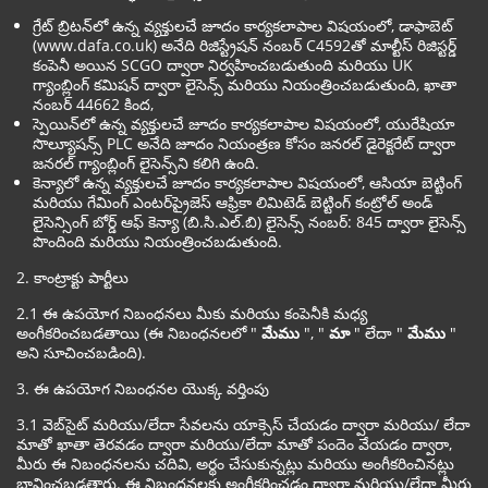
గ్రేట్ బ్రిటన్‌లో ఉన్న వ్యక్తులచే జూదం కార్యకలాపాల విషయంలో, డాఫాబెట్
(www.dafa.co.uk) అనేది రిజిస్ట్రేషన్ నంబర్ C4592తో మాల్టీస్ రిజిస్టర్డ్
కంపెనీ అయిన SCGO ద్వారా నిర్వహించబడుతుంది మరియు UK
గ్యాంబ్లింగ్ కమిషన్ ద్వారా లైసెన్స్ మరియు నియంత్రించబడుతుంది, ఖాతా
నంబర్ 44662 కింద,
స్పెయిన్‌లో ఉన్న వ్యక్తులచే జూదం కార్యకలాపాల విషయంలో, యురేషియా
సొల్యూషన్స్ PLC అనేది జూదం నియంత్రణ కోసం జనరల్ డైరెక్టరేట్ ద్వారా
జనరల్ గ్యాంబ్లింగ్ లైసెన్స్‌ని కలిగి ఉంది.
కెన్యాలో ఉన్న వ్యక్తులచే జూదం కార్యకలాపాల విషయంలో, ఆసియా బెట్టింగ్
మరియు గేమింగ్ ఎంటర్‌ప్రైజెస్ ఆఫ్రికా లిమిటెడ్ బెట్టింగ్ కంట్రోల్ అండ్
లైసెన్సింగ్ బోర్డ్ ఆఫ్ కెన్యా (బి.సి.ఎల్.బి) లైసెన్స్ నంబర్: 845 ద్వారా లైసెన్స్
పొందింది మరియు నియంత్రించబడుతుంది.
2. కాంట్రాక్టు పార్టీలు
2.1 ఈ ఉపయోగ నిబంధనలు మీకు మరియు కంపెనీకి మధ్య
అంగీకరించబడతాయి (ఈ నిబంధనలలో "
మేము
", "
మా
" లేదా "
మేము
"
అని సూచించబడింది).
3. ఈ ఉపయోగ నిబంధనల యొక్క వర్తింపు
3.1 వెబ్‌సైట్ మరియు/లేదా సేవలను యాక్సెస్ చేయడం ద్వారా మరియు/ లేదా
మాతో ఖాతా తెరవడం ద్వారా మరియు/లేదా మాతో పందెం వేయడం ద్వారా,
మీరు ఈ నిబంధనలను చదివి, అర్థం చేసుకున్నట్లు మరియు అంగీకరించినట్లు
భావించబడతారు. ఈ నిబంధనలకు అంగీకరించడం ద్వారా మరియు/లేదా మీరు