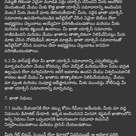
సమ్మతి లేకుండా ఏదైనా మూడవ పక్షం యాక్సెస్ చేసిందని మీరు ఆందోళన
చెందుతుంటే, మేము మీకు కొత్త ఖాతా యాక్సెస్ సమాచారాన్ని అందించిన
వెంటనే మీరు వెంటనే మాకు తెలియజేయాలి. మీరు. సరైన ఖాతా యాక్సెస్
సమాచారం ఉపయోగించబడిన ఆన్‌లైన్‌లో చేసిన ఏవైనా బెట్‌లు లేదా
అభ్యర్థనలు చెల్లుబాటు అయ్యేవిగా పరిగణించబడతాయి మరియు మీకు
మరియు మాకు కట్టుబడి ఉంటాయి. మీ ఖాతా యాక్సెస్ సమాచారం
రాజీపడిందని మరియు మేము ఖాతాను తాత్కాలికంగా నిలిపివేసినట్లు మీరు
మాకు చేసిన నోటిఫికేషన్ తర్వాత మాత్రమే ఖాతా యాక్సెస్ సమాచారంతో
ఆన్‌లైన్‌లో చేసిన పందాలు లేదా అభ్యర్థనలు చెల్లుబాటు కానివిగా
పరిగణించబడతాయి.
6.2 మీ పాస్‌వర్డ్ లేదా మీ ఖాతా యాక్సెస్ సమాచారాన్ని ఎప్పటికప్పుడు
మార్చవలసిందిగా మేము కోరవచ్చు లేదా వెబ్‌సైట్ మరియు/లేదా సేవల భద్రత
ఉల్లంఘన లేదా దుర్వినియోగం జరిగే అవకాశం ఉందని మేము విశ్వసించడానికి
కారణం ఉంటే మేము మీ ఖాతాను తాత్కాలికంగా నిలిపివేయవచ్చు. మేము,
మా స్వంత మరియు సంపూర్ణ అభీష్టానుసారం, మీకు ముందస్తు నోటీసుపై మీ
ఖాతా యాక్సెస్ సమాచారాన్ని మార్చవచ్చు
7. ఖాతా నిధులు
7.1 పందెం వేయడానికి లేదా డబ్బు కోసం గేమ్‌లు ఆడేందుకు, మీరు మా వద్ద
నిధులను డిపాజిట్ చేయాలి. ఇక్కడ అందించినవి మినహా, కస్టమర్ ఖాతాలలోని
అన్ని నిధులు సేవా ఒప్పందానికి అనుగుణంగా సమూహ కంపెనీచే
నిర్వహించబడతాయి మరియు ప్రాసెస్ చేయబడతాయి.
మీరు గ్రేట్ బ్రిటన్, స్పెయిన్ లేదా కెన్యాలో నివసిస్తుంటే, ఆ అధికార పరిధి