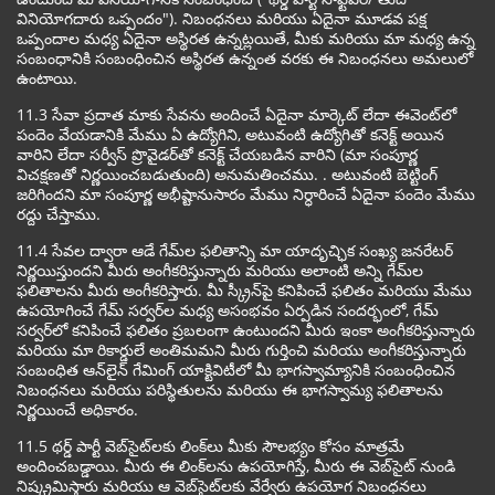
వినియోగదారు ఒప్పందం"). నిబంధనలు మరియు ఏదైనా మూడవ పక్ష
ఒప్పందాల మధ్య ఏదైనా అస్థిరత ఉన్నట్లయితే, మీకు మరియు మా మధ్య ఉన్న
సంబంధానికి సంబంధించిన అస్థిరత ఉన్నంత వరకు ఈ నిబంధనలు అమలులో
ఉంటాయి.
11.3 సేవా ప్రదాత మాకు సేవను అందించే ఏదైనా మార్కెట్ లేదా ఈవెంట్‌లో
పందెం వేయడానికి మేము ఏ ఉద్యోగిని, అటువంటి ఉద్యోగితో కనెక్ట్ అయిన
వారిని లేదా సర్వీస్ ప్రొవైడర్‌తో కనెక్ట్ చేయబడిన వారిని (మా సంపూర్ణ
విచక్షణతో నిర్ణయించబడుతుంది) అనుమతించము. . అటువంటి బెట్టింగ్
జరిగిందని మా సంపూర్ణ అభీష్టానుసారం మేము నిర్ధారించే ఏదైనా పందెం మేము
రద్దు చేస్తాము.
11.4 సేవల ద్వారా ఆడే గేమ్‌ల ఫలితాన్ని మా యాదృచ్ఛిక సంఖ్య జనరేటర్
నిర్ణయిస్తుందని మీరు అంగీకరిస్తున్నారు మరియు అలాంటి అన్ని గేమ్‌ల
ఫలితాలను మీరు అంగీకరిస్తారు. మీ స్క్రీన్‌పై కనిపించే ఫలితం మరియు మేము
ఉపయోగించే గేమ్ సర్వర్‌ల మధ్య అసంభవం ఏర్పడిన సందర్భంలో, గేమ్
సర్వర్‌లో కనిపించే ఫలితం ప్రబలంగా ఉంటుందని మీరు ఇంకా అంగీకరిస్తున్నారు
మరియు మా రికార్డులే అంతిమమని మీరు గుర్తించి మరియు అంగీకరిస్తున్నారు
సంబంధిత ఆన్‌లైన్ గేమింగ్ యాక్టివిటీలో మీ భాగస్వామ్యానికి సంబంధించిన
నిబంధనలు మరియు పరిస్థితులను మరియు ఈ భాగస్వామ్య ఫలితాలను
నిర్ణయించే అధికారం.
11.5 థర్డ్ పార్టీ వెబ్‌సైట్‌లకు లింక్‌లు మీకు సౌలభ్యం కోసం మాత్రమే
అందించబడ్డాయి. మీరు ఈ లింక్‌లను ఉపయోగిస్తే, మీరు ఈ వెబ్‌సైట్ నుండి
నిష్క్రమిస్తారు మరియు ఆ వెబ్‌సైట్‌లకు వేర్వేరు ఉపయోగ నిబంధనలు