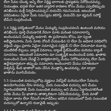
లేదా సేవల యొక్క అన్ని లేదా నిర్దిష్ట భాగాలకు ప్రాప్యతను నిరోధించవచ్చు.
నియంత్రణ, భద్రత లేదా ఇతర వ్యాపార కారణాల కోసం మేము ఎప్పటికప్పుడు
తనిఖీలను మళ్లీ నిర్వహించవచ్చని దయచేసి గమనించండి. అటువంటి
పరిమితులు ఏవైనా మీకు సమస్యను కలిగిస్తే, దయచేసి మా కస్టమర్ సపోర్ట్
టీమ్‌ని సంప్రదించండి.
5.4 నిర్దిష్ట పరిస్థితులలో మేము మిమ్మల్ని సంప్రదించవలసి ఉంటుంది మరియు
తనిఖీలను పూర్తి చేయడానికి నేరుగా మాకు మరింత సమాచారాన్ని
అందించమని మిమ్మల్ని అడగాలి. ఈ ప్రయోజనం కోసం, మా స్వంత
అభీష్టానుసారం, మీరు మాకు నోటరీ చేయబడిన ID లేదా మీ అధికార పరిధిలోని
వర్తించే చట్టం ప్రకారం ఏదైనా సమానమైన సర్టిఫైడ్ ID లేదా చిరునామా రుజువు,
యుటిలిటీ బిల్లులు, బ్యాంక్ వివరాలు, బ్యాంక్ స్టేట్‌మెంట్‌లు మరియు బ్యాంక్
సూచనలు. అటువంటి సమాచారం మా సంతృప్తికి అందించబడే వరకు, ఖాతాకు
సంబంధించి మీరు చేపట్టే ఏ కార్యకలాపాన్ని మేము నిరోధించవచ్చు లేదా మీరు
ఉద్దేశపూర్వకంగా తప్పుడు సమాచారం అందించారని మేము సహేతుకంగా
విశ్వసిస్తే, కింది ఖాతాలో జమ చేసిన మొత్తాన్ని ఉంచవచ్చు. మా ద్వారా
ఖాతాను మూసివేయడం.
5.5 సంబంధిత వయస్సులోపు వ్యక్తులు వెబ్‌సైట్ మరియు/లేదా సేవలను
ఉపయోగించడం నేరం కావచ్చు. మీరు సంబంధిత వయస్సు అని మేము
నిర్ధారించలేకపోతే, మీరు సంబంధిత వయస్సు అని మేము నిర్ధారించగలిగేంత
వరకు మేము మీ ఖాతాను తాత్కాలికంగా నిలిపివేయవచ్చు. మీరు మాతో
ఏదైనా జూదం లేదా గేమింగ్ లావాదేవీలు జరిపిన సమయంలో మీరు సంబంధిత
వయస్సులో ఉన్నారని రుజువైతే, అప్పుడు:
5.5.1 మీ ఖాతా మూసివేయబడుతుంది;