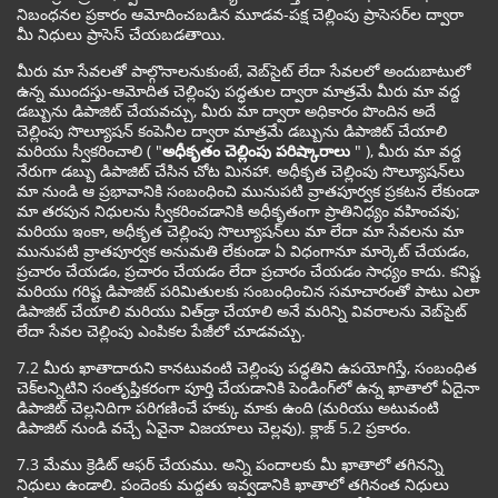
నిబంధనల ప్రకారం ఆమోదించబడిన మూడవ-పక్ష చెల్లింపు ప్రాసెసర్‌ల ద్వారా
మీ నిధులు ప్రాసెస్ చేయబడతాయి.
మీరు మా సేవలతో పాల్గొనాలనుకుంటే, వెబ్‌సైట్ లేదా సేవలలో అందుబాటులో
ఉన్న ముందస్తు-ఆమోదిత చెల్లింపు పద్ధతుల ద్వారా మాత్రమే మీరు మా వద్ద
డబ్బును డిపాజిట్ చేయవచ్చు, మీరు మా ద్వారా అధికారం పొందిన అదే
చెల్లింపు సొల్యూషన్ కంపెనీల ద్వారా మాత్రమే డబ్బును డిపాజిట్ చేయాలి
మరియు స్వీకరించాలి ( "
అధీకృతం చెల్లింపు పరిష్కారాలు
" ), మీరు మా వద్ద
నేరుగా డబ్బు డిపాజిట్ చేసిన చోట మినహా. అధీకృత చెల్లింపు సొల్యూషన్‌లు
మా నుండి ఆ ప్రభావానికి సంబంధించి మునుపటి వ్రాతపూర్వక ప్రకటన లేకుండా
మా తరపున నిధులను స్వీకరించడానికి అధీకృతంగా ప్రాతినిధ్యం వహించవు;
మరియు ఇంకా, అధీకృత చెల్లింపు సొల్యూషన్‌లు మా లేదా మా సేవలను మా
మునుపటి వ్రాతపూర్వక అనుమతి లేకుండా ఏ విధంగానూ మార్కెట్ చేయడం,
ప్రచారం చేయడం, ప్రచారం చేయడం లేదా ప్రచారం చేయడం సాధ్యం కాదు. కనిష్ట
మరియు గరిష్ట డిపాజిట్ పరిమితులకు సంబంధించిన సమాచారంతో పాటు ఎలా
డిపాజిట్ చేయాలి మరియు విత్‌డ్రా చేయాలి అనే మరిన్ని వివరాలను వెబ్‌సైట్
లేదా సేవల చెల్లింపు ఎంపికల పేజీలో చూడవచ్చు.
7.2 మీరు ఖాతాదారుని కానటువంటి చెల్లింపు పద్ధతిని ఉపయోగిస్తే, సంబంధిత
చెక్‌లన్నిటిని సంతృప్తికరంగా పూర్తి చేయడానికి పెండింగ్‌లో ఉన్న ఖాతాలో ఏదైనా
డిపాజిట్ చెల్లనిదిగా పరిగణించే హక్కు మాకు ఉంది (మరియు అటువంటి
డిపాజిట్ నుండి వచ్చే ఏవైనా విజయాలు చెల్లవు). క్లాజ్ 5.2 ప్రకారం.
7.3 మేము క్రెడిట్ ఆఫర్ చేయము. అన్ని పందాలకు మీ ఖాతాలో తగినన్ని
నిధులు ఉండాలి. పందెంకు మద్దతు ఇవ్వడానికి ఖాతాలో తగినంత నిధులు