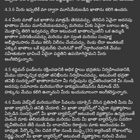
4.3.6 మీరు ఇప్పటికే మా ద్వారా మూసివేయబడిన ఖాతాను కలిగి ఉండరు.
4.4 మీరు మాతో ఒక ఖాతాను మాత్రమే తెరవవచ్చు. తెరిచిన ఏవైనా అదనపు
ఖాతాలు మేము మూసివేయబడవచ్చు మరియు మీకు ఏవైనా బకాయి ఉన్న
మొత్తాన్ని తిరిగి ఇవ్వవచ్చు లేదా అటువంటి ఖాతాలన్నింటినీ ఒక ఉమ్మడి
ఖాతాగా పరిగణించవచ్చు మరియు మా స్వంత మరియు సంపూర్ణ
అభీష్టానుసారం మేము కలిసి విలీనం చేయవచ్చు. రెండు లేదా అంతకంటే
ఎక్కువ ఖాతాలు ఒకే కస్టమర్‌కు చెందినవో కాదో నిర్ధారించడానికి మేము
సహేతుకంగా భావించే ఏదైనా పద్ధతిని ఉపయోగిస్తామని మీరు
అంగీకరిస్తున్నారు.
4.5 కస్టమర్ ఫండ్‌లను రక్షించడానికి అధిక స్థాయి భద్రతను నిర్వహించడానికి,
మేము యాదృచ్ఛిక భద్రతా తనిఖీలను నిర్వహించవచ్చు. అటువంటి భద్రతా
తనిఖీ సందర్భంలో ఖాతాదారునిగా మీ గుర్తింపును ధృవీకరించడానికి మీ నుండి
అదనపు సమాచారం మరియు/లేదా డాక్యుమెంటేషన్‌ను డిమాండ్ చేసే
హక్కును మేము కలిగి ఉన్నామని మీరు ఇందుమూలంగా అంగీకరిస్తున్నారు.
4.6 మీరు వెబ్‌సైట్ మరియు/లేదా సేవలను యాక్సెస్ చేసిన ప్రతిసారీ మీరు మీ
ఖాతా బ్యాలెన్స్‌ని తనిఖీ చేయాలి. మీ ఖాతా బ్యాలెన్స్‌లో ఏదైనా వ్యత్యాసాలు
ఏర్పడిన సందర్భంలో, మీ ఖాతా బ్యాలెన్స్‌లో అటువంటి వ్యత్యాసం ఉన్నట్లయితే
వెంటనే మాకు తెలియజేయడం మరియు మీరు మీ ఖాతా బ్యాలెన్స్‌ను చివరిగా
ధృవీకరించిన తేదీ నుండి మీ లావాదేవీల రికార్డును మాకు అందించడం మీ
బాధ్యత. పేర్కొన్న నెల చివరి రోజు నుండి ముప్పై (30) క్యాలెండర్ రోజులలోపు
నిర్దిష్ట నెలలో మీ ఖాతా బ్యాలెన్స్‌లో అటువంటి వ్యత్యాసాల గురించి మేము