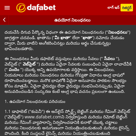
లాగ్ ఇన్
రిజిస్టర్
ఉపయోగ నిబంధనలు
దయచేసి దిగువ పేర్కొన్న విధంగా ఈ ఉపయోగ నిబంధనలను ("
నిబంధనలు
")
జాగ్రత్తగా చదవండి. ఖాతాను (“
మీ ఖాతా
” లేదా “
ఖాతా
”) నమోదు చేయడం
ద్వారా, మీరు వాటిని అంగీకరించినట్లు మరియు అర్థం చేసుకున్నట్లు
భావించబడతారు.
ఈ నిబంధనలు మీరు డఫాబెట్ వస్తువులు మరియు సేవలు ("
సేవలు
"),
వెబ్‌సైట్ ("
వెబ్‌సైట్
") మరియు ఏదైనా సేవలకు సంబంధించి ఏదైనా లావాదేవీకి
("
పందెం
") యొక్క అన్ని ఉపయోగాలకు వర్తిస్తాయి. ఈ నిబంధనలు,
నియమాలు మరియు నిబంధనలు మరియు గోప్యతా విధానం ఆంగ్ల భాషలో
రూపొందించబడ్డాయి. మరొక భాషలోకి ఏదైనా అనువాదం పాఠకుల సౌలభ్యం
కోసం మాత్రమే. ఏదైనా వైరుధ్యం లేదా వైరుధ్యం సంభవించినప్పుడు, ఏదైనా
అనువదించబడిన సంస్కరణ కంటే ఆంగ్ల భాష వచనం ప్రబలంగా ఉంటుంది.
1. ఉపయోగ నిబంధనలకు పరిచయం
1.1 డాఫాబెట్ ("కంపెనీ") ఈ ఆన్‌లైన్ స్పోర్ట్స్ బెట్టింగ్ మరియు గేమింగ్ వెబ్‌సైట్
("వెబ్‌సైట్") www.dafabet.comని నిర్వహిస్తుంది మరియు రిమోట్ బెట్టింగ్
మరియు గేమింగ్ వ్యాపారాన్ని నిర్వహించడానికి కురాకో యొక్క చట్టాలు
మరియు నిబంధనలకు అనుగుణంగా నియంత్రించబడుతుంది మరియు లైసెన్స్
పొందింది. కింది సంస్థలచే లైసెన్స్ మరియు నియంత్రించబడుతుంది