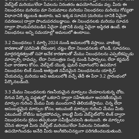
వెబ్‌సైట్ మరియు/లేదా సేవలను నిరంతరం ఉపయోగించడం వల్ల, మీరు ఈ
నిబంధనలు మరియు మా నియమాలు మరియు నిబంధనలు మరియు గోప్యతా
విధానానికి కట్టుబడి ఉంటారు, ఇవి ఇక్కడ సూచన (మరియు దానికి ఏవైనా
సవరణలు) ద్వారా పొందుపరచబడ్డాయి. ఈ నిబంధనలకు మరియు సూచన
ద్వారా పొందుపరచబడిన ఏదైనా పత్రానికి మధ్య ఏదైనా అస్థిరత ఉంటే, ఈ
నిబంధనలు అన్ని సమయాల్లో అమలులో ఉంటాయి.
3.2 నిబంధనలు 1 మార్చి 2024 నుండి అమలులోకి వస్తాయి. వాణిజ్య
కారణాలతో (పరిమితి లేకుండా), చట్టం లేదా నిబంధనలకు లోబడి, సూచనలు,
మార్గదర్శకత్వంతో సహా అనేక కారణాలతో మేము నిబంధనలను ఎప్పటికప్పుడు
మార్చాల్సి రావచ్చు. లేదా నియంత్రణ సంస్థ నుండి సిఫార్సులు, లేదా కస్టమర్
సేవా కారణాల కోసం. వెబ్‌సైట్ యొక్క ఫుటర్ విభాగంలోని ఉపయోగ
నిబంధనల లింక్ నుండి అత్యంత నవీనమైన నిబంధనలను యాక్సెస్
చేయవచ్చు మరియు అవి అమలులోకి వచ్చే తేదీ ఈ పేరా 3.2 ప్రారంభంలో
పేర్కొనబడింది.
3.3 మేము నిబంధనలకు గణనీయమైన మార్పులు చేయాలనుకున్న చోట,
దిగువ పేర్కొన్న పద్ధతుల్లో ఒకదాని ద్వారా సహేతుకంగా ఆచరణీయమైన
మార్పుల గురించి మేము మీకు ముందుగానే తెలియజేస్తాము. చిన్న లేదా
అసంబద్ధమైన మార్పుల కోసం, అటువంటి మార్పుల గురించి మేము మీకు
ఎటువంటి నోటీసు ఇవ్వకపోవచ్చు, కాబట్టి మీరు వెబ్‌సైట్‌లోని లింక్ ద్వారా
నిబంధనలను క్రమం తప్పకుండా సమీక్షించవలసి ఉంటుంది. ఈ మార్పులు
చేసిన తర్వాత మీరు వెబ్‌సైట్ మరియు/లేదా సేవలను నిరంతరం
ఉపయోగించడం అనేది మీరు అంగీకరించినట్లుగా పరిగణించబడుతుంది.