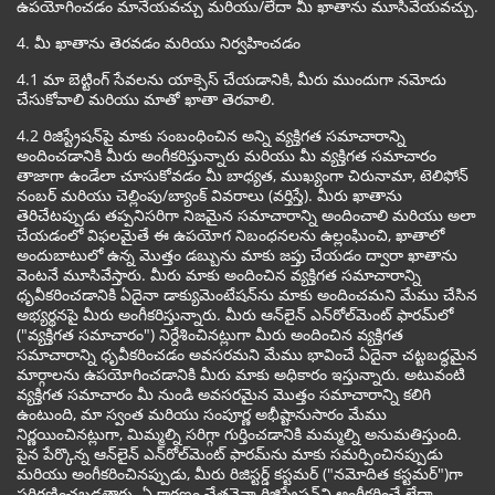
ఉపయోగించడం మానేయవచ్చు మరియు/లేదా మీ ఖాతాను మూసివేయవచ్చు.
4. మీ ఖాతాను తెరవడం మరియు నిర్వహించడం
4.1 మా బెట్టింగ్ సేవలను యాక్సెస్ చేయడానికి, మీరు ముందుగా నమోదు
చేసుకోవాలి మరియు మాతో ఖాతా తెరవాలి.
4.2 రిజిస్ట్రేషన్‌పై మాకు సంబంధించిన అన్ని వ్యక్తిగత సమాచారాన్ని
అందించడానికి మీరు అంగీకరిస్తున్నారు మరియు మీ వ్యక్తిగత సమాచారం
తాజాగా ఉండేలా చూసుకోవడం మీ బాధ్యత, ముఖ్యంగా చిరునామా, టెలిఫోన్
నంబర్ మరియు చెల్లింపు/బ్యాంక్ వివరాలు (వర్తిస్తే). మీరు ఖాతాను
తెరిచేటప్పుడు తప్పనిసరిగా నిజమైన సమాచారాన్ని అందించాలి మరియు అలా
చేయడంలో విఫలమైతే ఈ ఉపయోగ నిబంధనలను ఉల్లంఘించి, ఖాతాలో
అందుబాటులో ఉన్న మొత్తం డబ్బును మాకు జప్తు చేయడం ద్వారా ఖాతాను
వెంటనే మూసివేస్తారు. మీరు మాకు అందించిన వ్యక్తిగత సమాచారాన్ని
ధృవీకరించడానికి ఏదైనా డాక్యుమెంటేషన్‌ను మాకు అందించమని మేము చేసిన
అభ్యర్థనపై మీరు అంగీకరిస్తున్నారు. మీరు ఆన్‌లైన్ ఎన్‌రోల్‌మెంట్ ఫారమ్‌లో
("వ్యక్తిగత సమాచారం") నిర్దేశించినట్లుగా మీరు అందించిన వ్యక్తిగత
సమాచారాన్ని ధృవీకరించడం అవసరమని మేము భావించే ఏదైనా చట్టబద్ధమైన
మార్గాలను ఉపయోగించడానికి మీరు మాకు అధికారం ఇస్తున్నారు. అటువంటి
వ్యక్తిగత సమాచారం మీ నుండి అవసరమైన మొత్తం సమాచారాన్ని కలిగి
ఉంటుంది, మా స్వంత మరియు సంపూర్ణ అభీష్టానుసారం మేము
నిర్ణయించినట్లుగా, మిమ్మల్ని సరిగ్గా గుర్తించడానికి మమ్మల్ని అనుమతిస్తుంది.
పైన పేర్కొన్న ఆన్‌లైన్ ఎన్‌రోల్‌మెంట్ ఫారమ్‌ను మాకు సమర్పించినప్పుడు
మరియు అంగీకరించినప్పుడు, మీరు రిజిస్టర్డ్ కస్టమర్ ("నమోదిత కస్టమర్")గా
పరిగణించబడతారు. ఏ కారణం చేతనైనా రిజిస్ట్రేషన్‌ని అంగీకరించే లేదా