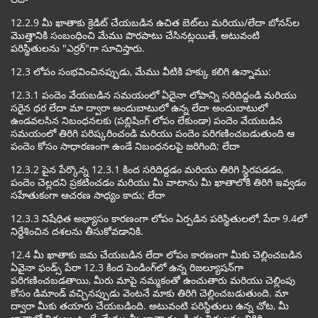
12.2.9 మీ ఖాతాకు క్రెడిట్ చేయబడిన ఉచిత బెట్‌లు మరియు/లేదా బోనస్‌ల
మొత్తానికి సంబంధించి మేము పొరపాటు చేసినట్లయితే, అటువంటి
పరిస్థితులను "ఎర్రర్"గా సూచిస్తారు.
12.3 లోపం సంభవించినప్పుడు, మేము వీటికి హక్కు కలిగి ఉన్నాము:
12.3.1 పందెం వేయబడిన సమయంలో ఏదైనా లోపాన్ని సరిదిద్దండి మరియు
సరైన ధర లేదా మా ద్వారా అందుబాటులో ఉన్న లేదా అందుబాటులో
ఉండవలసిన నిబంధనలకు (పబ్లిషింగ్ లోపం లేకుండా) పందెం వేయబడిన
సమయంలో తిరిగి పరిష్కరించండి మరియు పందెం పరిగణించబడుతుంది ఆ
పందెం కోసం సాధారణంగా ఉండే నిబంధనలపై జరిగింది; లేదా
12.3.2 పైన పేర్కొన్న 12.3.1 కింద సరిదిద్దడం మరియు తిరిగి స్థిరపడడం,
పందెం చెల్లదని ప్రకటించడం మరియు మీ వాటాను మీ ఖాతాలోకి తిరిగి ఇవ్వడం
సహేతుకంగా ఆచరణ సాధ్యం కాదు; లేదా
12.3.3 నిషేధిత అభ్యాసం కారణంగా లోపం ఏర్పడిన పరిస్థితులలో, పేరా 9.4లో
నిర్దేశించిన దశలను తీసుకోవడానికి.
12.4 మీ ఖాతాకు జమ చేయబడిన లేదా లోపం కారణంగా మీకు చెల్లించబడిన
ఏవైనా ఫండ్స్ పేరా 12.3 కింద పెండింగ్‌లో ఉన్న రిజల్యూషన్‌గా
పరిగణించబడతాయి, మీరు మాపై నమ్మకంతో ఉంచుతారు మరియు చెల్లింపు
కోసం డిమాండ్ వచ్చినప్పుడు వెంటనే మాకు తిరిగి చెల్లించబడుతుంది. మా
ద్వారా మీకు తయారు చేయబడింది. అటువంటి పరిస్థితులు ఉన్న చోట, మీ