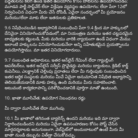
పద్ధతులను కలిగి ఉండే ఇతర ఉపయోగం కోసం బాట్‌లను ఉపయోగించడం;
మూడవ పార్టీ సాఫ్ట్‌వేర్ లేదా విశ్లేషణ వ్యవస్థల ఉపయోగం; లేదా పేరా 12లో
నిర్వచించిన విధంగా మీరు చేసే దోపిడీ, ఏదైనా సందర్భంలో మీ ప్రయోజనం
మరియు/లేదా మాకు లేదా ఇతరులకు ప్రతికూలత.
9.6 నిషేధించబడిన అభ్యాసానికి సంబంధించి పేరా 9.4 క్రింద మా హక్కులలో
దేనినైనా వినియోగించుకోవడంలో, మా నియంత్రణ మరియు ఇతర చట్టపరమైన
బాధ్యతలకు కట్టుబడి, మీకు మరియు వారికి న్యాయంగా ఉండే విధంగా మేము
అలాంటి హక్కులను వినియోగించుకునేలా అన్ని సహేతుకమైన ప్రయత్నాలను
ఉపయోగిస్తాము. మా ఇతర వినియోగదారులు.
9.7 సంబంధిత అధికారులు, ఇతర ఆన్‌లైన్ గేమింగ్ లేదా గ్యాంబ్లింగ్
ఆపరేటర్‌లు, ఇతర ఆన్‌లైన్ సర్వీస్ ప్రొవైడర్లు మరియు బ్యాంకులు, క్రెడిట్ కార్డ్
కంపెనీలు, ఎలక్ట్రానిక్ చెల్లింపు ప్రదాతలు లేదా మీ గుర్తింపుకు సంబంధించిన
ఇతర ఆర్థిక సంస్థలకు మరియు మీచే ఏదైనా అనుమానిత నిషేధిత అభ్యాసాన్ని
తెలియజేయడానికి మాకు హక్కు ఉంది మరియు మీరు సహకరించాలి.
అటువంటి కార్యకలాపాన్ని పరిశోధించడానికి పూర్తిగా మాతో ఉంటుంది.
10. ఖాతా మూసివేత; ఉపయోగ నిబంధనల రద్దు
మీ ద్వారా మూసివేత లేదా ముగింపు
10.1 మీ ఖాతాలో తగినంత బ్యాలెన్స్ ఉందని మరియు ఇది మా ద్వారా
నిర్ధారించబడిందని మరియు ఏదైనా ఉపసంహరణల కోసం పోస్ట్ చేసిన
మార్గదర్శకాలకు అనుగుణంగా, వెబ్‌సైట్‌లో అందుబాటులో ఉంటే మీరు మీ
ఖాతా నుండి డబ్బును విత్‌డ్రా చేసుకోవచ్చు.