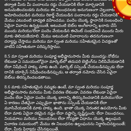
తర్వాత మీరు మీ పందాలను రద్దు చేయడానికి లేదా మార్చడానికి
అనుమతించబడరు మరియు ఈ నిబంధనలకు అనుగుణంగా చెల్లుబాటయ్యే,
ఆమోదించబడిన మరియు రికార్డ్ చేయబడిన పందాలను రద్దు చేయడానికి
మేము ఎటువంటి బాధ్యత వహించము. పందెం యొక్క స్థానానికి సంబంధించి
ఏదైనా వివాదం ఉన్నట్లయితే, అటువంటి బెట్‌ల అంగీకారాన్ని ఖరారు చేసే
ముందు మరియు/లేదా పందెం వేయబడిన ఈవెంట్ సంభవించే ముందు మీరు
మాకు తెలియజేయాలి. మేము అటువంటి వివాదాలను తదనుగుణంగా
దర్యాప్తు చేస్తాము మరియు మా స్వంత మరియు సహేతుకమైన విచక్షణతో
వాటిని సహేతుకంగా పరిష్కరిస్తాము.
8.5 మా స్వంత మరియు సంపూర్ణ అభీష్టానుసారం మీకు ముందస్తు నోటీసు
లేకుండా ఏ సమయంలోనైనా మార్కెట్‌లో తదుపరి బెట్టింగ్‌ను నిలిపివేయడానికి
లేదా నిషేధించే హక్కు మాకు ఉంది. మార్కెట్ సస్పెండ్ చేయబడినప్పుడు లేదా
దానికి యాక్సెస్ నిషేధించబడినప్పుడు, ఆ తర్వాత నమోదు చేసిన ఏవైనా
బెట్‌లు తిరస్కరించబడతాయి.
8.6 మాకు సహేతుకమైన నమ్మకం ఉంటే, మా స్వంత మరియు సంపూర్ణ
అభీష్టానుసారం మరియు మీకు వివరణ లేకుండా, వివరణ లేకుండా ఏదైనా
పందెం లేదా ఏదైనా పందెం యొక్క భాగాన్ని తిరస్కరించడానికి మరియు/లేదా
ఏ కారణం చేతనైనా ఎప్పుడైనా ఖాతాను సస్పెండ్ చేయడానికి లేదా
మూసివేయడానికి మాకు హక్కు ఉంది. ఖాతా యొక్క నిరంతర ఉపయోగం మీకు
లేదా మాకు ఏదైనా రకమైన నష్టం లేదా నష్టాన్ని సృష్టిస్తుంది; లేదా నిబంధనలు,
నియమాలు మరియు నిబంధనలు లేదా గోప్యతా విధానం యొక్క ఉల్లంఘన
విచారణ సమయంలో; మేము ఈ నిబంధనల ఉల్లంఘనను నిర్ధారించినట్లయితే;
లేదా, మీరు ఫిర్యాదు చేసినట్లయితే.