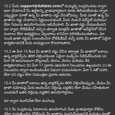
10.2 మీరు
support@dafabet.com
లో మమ్మల్ని సంప్రదించడం ద్వారా
అలా చేయాలనే మీ ఉద్దేశాన్ని వ్రాతపూర్వకంగా మాకు తెలియజేయడం ద్వారా
ఎప్పుడైనా మాతో ఉన్న మీ ఖాతాను రద్దు చేసుకోవచ్చు. మీరు మాతో ఉన్న మీ
ఖాతాను రద్దు చేయాలని నిర్ణయించుకుంటే, మీరు వెంటనే వెబ్‌సైట్ మరియు/
లేదా సేవలను ఉపయోగించడం ఆపివేయాలి. మీ ఖాతా రద్దు చేయబడిందని
మా ద్వారా నోటిఫికేషన్ వచ్చిన తర్వాత మాత్రమే ఖాతాతో ఆన్‌లైన్‌లో చేసిన
పందాలు లేదా అభ్యర్థనలు చెల్లుబాటు కానివిగా పరిగణించబడతాయి. మా
నుండి ఖాతా రద్దుకు సంబంధించిన నోటిఫికేషన్ వచ్చే వరకు మీ ఖాతాలో ఏదైనా
కార్యకలాపానికి మీరు బాధ్యులుగా కొనసాగుతారు.
10.3 ఈ పేరా 10 కింద మీ ఖాతాని రద్దు చేసిన తర్వాత, మీ ఖాతాలో బకాయి
ఉన్న బ్యాలెన్స్‌ను తిరిగి చెల్లించకుండా, ఏదైనా ఫండ్స్‌ను నిలిపివేసేందుకు (a)
పేరా 9కి అనుగుణంగా (కొల్లూజన్, మోసం, మోసం మరియు నేర
కార్యకలాపాలు); (b) పేరా 17 ప్రకారం (ఉపయోగ నిబంధనల ఉల్లంఘన); (c) ఈ
నిబంధనల ద్వారా అందించబడిన విధంగా (సముచితంగా, పేరా 5.4తో సహా);
లేదా (d) చట్టం లేదా నియంత్రణ ప్రకారం అవసరం.
10.4 మీ ఖాతాలో బకాయి ఉన్న బ్యాలెన్స్‌ను తిరిగి చెల్లించేటప్పుడు, మేము మీ
ఖాతా నమోదుపై మీరు అందించిన చెల్లింపు పద్ధతిని లేదా మేము సహేతుకంగా
ఎంచుకునే ఇతర చెల్లింపు పద్ధతిని ఉపయోగిస్తాము.
మా ద్వారా మూసివేత లేదా ముగింపు
10.5 మీ సంప్రదింపు వివరాలను ఉపయోగించి మీకు వ్రాతపూర్వక నోటీసు
(లేదా ప్రయత్నించిన నోటీసు)పై మీ ఖాతాను మూసివేయడానికి మరియు మాతో