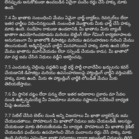
లేనప్పుడు అనుకోకుండా ఉంచబడిన ఏదైనా పందెం రద్దు చేసే హక్కు మాకు
ఉంది.
7.4 మీ ఖాతాకు సంబంధించి మేము ఏవైనా ఛార్జ్-బ్యాక్‌లు, రివర్సల్‌లు లేదా
ఇతర ఛార్జీలు విధించినట్లయితే, సంబంధిత మొత్తాలకు మీకు ఛార్జ్ చేసే హక్కు
మాకు ఉంది. సందేహం రాకుండా ఉండటానికి, మీ ఖాతాను మీరు బ్యాంక్
ఖాతాగా ఉపయోగించకూడదు మరియు బెట్టింగ్ లేదా గేమింగ్ కార్యకలాపాలకు
అనుగుణంగా మీ ఖాతాలోకి డిపాజిట్లు మరియు ఉపసంహరణల గురించి మేము
తెలుసుకుంటే, అడ్మినిస్ట్రేషన్ ఛార్జీని మినహాయించే హక్కు మాకు ఉంది (లేదా
మేము ఖాతాను మూసివేయడం లేదా సస్పెండ్ చేయడం కాదు). మీ ఖాతాలో
మా వద్ద జమ చేసిన నిధులు వడ్డీని ఆకర్షించవు.
7.5 ఎంచుకున్న చెల్లింపు పద్ధతిని బట్టి థర్డ్ పార్టీ లావాదేవీల ఖర్చులను కవర్
చేయడానికి డిపాజిట్లు మరియు ఉపసంహరణలపై హ్యాండ్లింగ్ ఛార్జీని వర్తింపజేసే
హక్కు మాకు ఉంది. మీరు ఈ హ్యాండ్లింగ్ ఛార్జీకి లోబడితే మేము మీకు
తెలియజేస్తాము.
7.6 మీ స్థానిక చట్టం లేదా పన్ను లేదా ఇతర అధికారాల ప్రకారం మా సేవల
నుండి ఉత్పన్నమయ్యే మీ విజయాలు మరియు నష్టాలను నివేదించే బాధ్యత
మీపై ఉంటుంది.
7.7 సెటిల్ చేసిన బెట్‌ల నుండి అన్ని విజయాలు మీ ఖాతా బ్యాలెన్స్‌కు జమ
చేయబడతాయి. పొరపాటున మీ ఖాతాలో నిధులు జమ చేయబడితే, ఆలస్యం
చేయకుండా మాకు తెలియజేయడం మీ బాధ్యత. పొరపాటున మీ ఖాతాకు క్రెడిట్
చేయబడిన ఫండ్‌లను ఉపయోగించి వేసిన పందాలను రద్దు చేసే హక్కు మాకు
ఉంది మరియు ఎప్పుడైనా ఖాతా సర్దుబాటు ద్వారా అటువంటి నిధులను తిరిగి