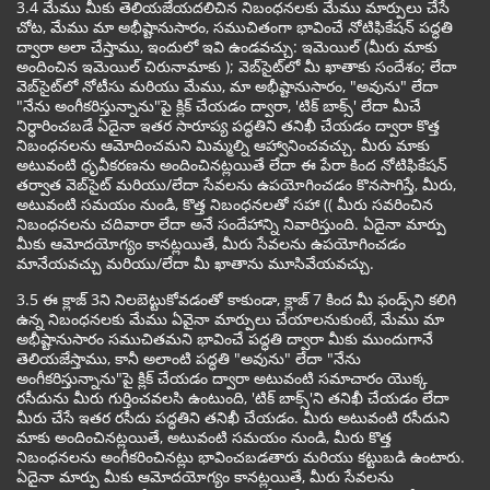
3.4 మేము మీకు తెలియజేయదలిచిన నిబంధనలకు మేము మార్పులు చేసే
చోట, మేము మా అభీష్టానుసారం, సముచితంగా భావించే నోటిఫికేషన్ పద్ధతి
ద్వారా అలా చేస్తాము, ఇందులో ఇవి ఉండవచ్చు: ఇమెయిల్ (మీరు మాకు
అందించిన ఇమెయిల్ చిరునామాకు ); వెబ్‌సైట్‌లో మీ ఖాతాకు సందేశం; లేదా
వెబ్‌సైట్‌లో నోటీసు మరియు మేము, మా అభీష్టానుసారం, "అవును" లేదా
"నేను అంగీకరిస్తున్నాను"పై క్లిక్ చేయడం ద్వారా, 'టిక్ బాక్స్' లేదా మీచే
నిర్ధారించబడే ఏదైనా ఇతర సారూప్య పద్ధతిని తనిఖీ చేయడం ద్వారా కొత్త
నిబంధనలను ఆమోదించమని మిమ్మల్ని ఆహ్వానించవచ్చు. మీరు మాకు
అటువంటి ధృవీకరణను అందించినట్లయితే లేదా ఈ పేరా కింద నోటిఫికేషన్
తర్వాత వెబ్‌సైట్ మరియు/లేదా సేవలను ఉపయోగించడం కొనసాగిస్తే, మీరు,
అటువంటి సమయం నుండి, కొత్త నిబంధనలతో సహా (( మీరు సవరించిన
నిబంధనలను చదివారా లేదా అనే సందేహాన్ని నివారిస్తుంది. ఏదైనా మార్పు
మీకు ఆమోదయోగ్యం కానట్లయితే, మీరు సేవలను ఉపయోగించడం
మానేయవచ్చు మరియు/లేదా మీ ఖాతాను మూసివేయవచ్చు.
3.5 ఈ క్లాజ్ 3ని నిలబెట్టుకోవడంతో కాకుండా, క్లాజ్ 7 కింద మీ ఫండ్స్‌ని కలిగి
ఉన్న నిబంధనలకు మేము ఏవైనా మార్పులు చేయాలనుకుంటే, మేము మా
అభీష్టానుసారం సముచితమని భావించే పద్ధతి ద్వారా మీకు ముందుగానే
తెలియజేస్తాము, కానీ అలాంటి పద్ధతి "అవును" లేదా "నేను
అంగీకరిస్తున్నాను"పై క్లిక్ చేయడం ద్వారా అటువంటి సమాచారం యొక్క
రసీదును మీరు గుర్తించవలసి ఉంటుంది, 'టిక్ బాక్స్'ని తనిఖీ చేయడం లేదా
మీరు చేసే ఇతర రసీదు పద్ధతిని తనిఖీ చేయడం. మీరు అటువంటి రసీదుని
మాకు అందించినట్లయితే, అటువంటి సమయం నుండి, మీరు కొత్త
నిబంధనలను అంగీకరించినట్లు భావించబడతారు మరియు కట్టుబడి ఉంటారు.
ఏదైనా మార్పు మీకు ఆమోదయోగ్యం కానట్లయితే, మీరు సేవలను