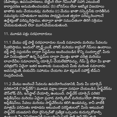
(డిపాజిట్లు, ఉపసంహరణలు, బెట్టింగ్ లేదా గేమింగ్‌తో సహా) ఎటువంటి
కార్యాచరణ అనుమతించబడదు; (b) బోనస్‌లు లేదా ఆకస్మిక విజయాలు
ఖాతాకు జమ చేయబడవు; మరియు (c) మేము ఖాతా సస్పెన్షన్‌కు దారితీసిన
సమస్యను సహేతుకంగా ఆచరణ సాధ్యమైనంత త్వరగా పరిష్కరించాలనే
ఉద్దేశ్యంతో పరిష్కరిస్తాము, తద్వారా ఖాతా సముచితంగా తిరిగి సక్రియం
చేయబడుతుంది లేదా మూసివేయబడుతుంది.
11. మూడవ పక్షం సరఫరాదారులు
11.1 మేము థర్డ్ పార్టీ సరఫరాదారుల నుండి సమాచారం మరియు సేవలను
స్వీకరిస్తాము, ఇందులో స్పోర్ట్స్‌బుక్, పోకర్ మరియు క్యాసినో గేమ్‌లు ఉంటాయి.
థర్డ్ పార్టీ సప్లయర్‌ల ద్వారా సిస్టమ్‌లు అందించబడిన కొన్ని సందర్భాల్లో, మీరు
మా నియంత్రణలో ఉన్న సిస్టమ్‌ల ద్వారా మొత్తం ఖాతా చరిత్ర మరియు
లావాదేవీల సమాచారాన్ని యాక్సెస్ చేయలేకపోవచ్చు. గేమ్ ప్లే లేదా మీ ఖాతా
చరిత్రలోని ఏదైనా ఇతర అంశాలకు సంబంధించి మీకు మరింత సమాచారం
అవసరమైతే, దయచేసి సహాయం చేయగల మా కస్టమర్ సపోర్ట్ టీమ్‌ని
సంప్రదించండి.
11.2 మేము అందించే సేవలను ఉపయోగించడానికి, మీరు మీ యాక్సెస్
పరికరానికి ("సాఫ్ట్‌వేర్") మూడవ పక్షాల ద్వారా సరఫరా చేయబడిన సాఫ్ట్‌వేర్‌ను
డౌన్‌లోడ్ చేసి, ఇన్‌స్టాల్ చేయాల్సి ఉంటుంది. సాఫ్ట్‌వేర్ యాక్సెస్ పరికర
అప్లికేషన్‌లు మరియు ఏదైనా ప్రచార, మార్కెటింగ్ మరియు/లేదా సౌకర్యాల
అప్లికేషన్‌లు, సేవలు మరియు సాఫ్ట్‌వేర్‌లను కలిగి ఉండవచ్చు, కానీ వాటికి
మాత్రమే పరిమితం కాకూడదు అటువంటి పరిస్థితులలో, మీరు అటువంటి
సాఫ్ట్‌వేర్ యజమాని లేదా లైసెన్సర్‌తో ప్రత్యేక ఒప్పందం కుదుర్చుకోవాల్సి
ఉంటుంది మీ వినియోగానికి సంబంధించి ("థర్డ్ పార్టీ సాఫ్ట్‌వేర్/ తుది