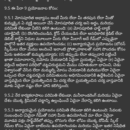
9.5 ఈ పేరా 9 ప్రయోజనాల కోసం:
9.5.1 మోసపూరిత అభ్యాసం అంటే మీరు లేదా మీ తరపున లేదా మీతో
కుమ్మక్కైన ఏ వ్యక్తి అయినా చేసే మోసపూరిత చర్య అని అర్థం, మరియు
పరిమితి లేకుండా వీటిని కలిగి ఉంటుంది: (a) మోసపూరిత ఛార్జ్-బ్యాక్
యాక్టివిటీ; (b) దొంగిలించబడిన, క్లోన్ చేయబడిన లేదా అనధికారిక క్రెడిట్ లేదా
డెబిట్ కార్డ్‌ని నిధుల మూలంగా మీరు లేదా మీలాగే అదే గేమ్‌లో ఎప్పుడైనా
పాల్గొనే ఇతర వ్యక్తులు ఉపయోగించడం; (c) అన్యాయమైన ప్రయోజనం (బోనస్
స్కీమ్‌లు లేదా మేము అందించే ఇలాంటి ప్రోత్సాహకాలతో సహా) పొందడం కోసం
మీరు ఇతరులతో కుమ్మక్కయ్యారు; (d) తప్పుడు లేదా తప్పుదారి పట్టించే
ఖాతా సమాచారాన్ని నమోదు చేయడానికి ఏదైనా ప్రయత్నం; ఏదైనా (e) ఏదైనా
వర్తించే అధికార పరిధిలో చట్టవిరుద్ధమని మేము సహేతుకంగా భావించి, చెడు
విశ్వాసంతో చేసిన లేదా మమ్మల్ని మోసం చేయడానికి మరియు/లేదా ఏదైనా
ఒప్పంద లేదా చట్టపరమైన పరిమితులను అధిగమించడానికి ఉద్దేశించిన ఏదైనా
వాస్తవమైన లేదా ప్రయత్నించిన మీ చర్య లేదా ప్రయత్నించిన చర్య వాస్తవానికి
మాకు ఏదైనా నష్టం లేదా హాని కలిగిస్తుంది;
9.5.2 నేర కార్యకలాపాలు పరిమితి లేకుండా, మనీలాండరింగ్ మరియు ఏదైనా
దేశం యొక్క క్రిమినల్ చట్టాన్ని ఉల్లంఘించే ఏదైనా నేరాన్ని కలిగి ఉంటాయి.
9.5.3 అన్యాయమైన ప్రయోజనం పరిమితి లేకుండా కలిగి ఉంటుంది: సేవలకు
సంబంధించి (ఏదైనా గేమ్‌తో సహా) మీరు ఉపయోగించే మా లేదా ఏదైనా
మూడవ పక్షం సాఫ్ట్‌వేర్‌లో తప్పు, లొసుగు లేదా లోపం యొక్క దోపిడీ; స్కిల్
గేమ్‌ల కోసం ఏదైనా బాట్‌లను ఉపయోగించడం మరియు ఏదైనా ఇతర నిషేధిత