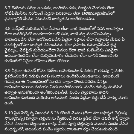
8.7 బెట్‌లను సరిగ్గా ఉంచడం, అంగీకరించడం, రికార్డింగ్ చేయడం లేదా
నోటిఫికేషన్‌ను నిరోధించే ఏదైనా పరికరాలు లేదా టెలికమ్యూనికేషన్‌లో
వైఫల్యానికి మేము ఎటువంటి బాధ్యతను అంగీకరించము.
8.8 వెబ్‌సైట్ మరియు/లేదా సేవలు లేదా వాటి కంటెంట్‌తో సహా, ఆలస్యాలు
లేదా ఆపరేషన్‌లో అంతరాయాలతో సహా, వాటి వల్ల సంభవించినట్లు
భావించబడిన లేదా ఆరోపించబడిన ఏవైనా నష్టాలు లేదా నష్టాలకు మేము ఏ
సందర్భంలోనూ బాధ్యత వహించము. లేదా ప్రసారం, కమ్యూనికేషన్ లైన్ల
వైఫల్యం, వెబ్‌సైట్ మరియు/లేదా సేవలు లేదా వాటి కంటెంట్‌ను ఎవరైనా
ఉపయోగించడం లేదా దుర్వినియోగం చేయడం లేదా దానికి సంబంధించి
కంటెంట్‌లో ఏవైనా లోపాలు లేదా లోపాలు.
8.9 ఏదైనా ఈవెంట్ కోసం బెట్‌లు ఆమోదించబడే వరకు (" గడువు ") వరకు
ప్రకటించబడిన గడువు వరకు పందాలు అంగీకరించబడతాయి. అటువంటి
గడువులు ఈ నిబంధనలలో సూచన ద్వారా పొందుపరచబడినట్లు
భావించబడతాయి మరియు మీరు అంగీకరించారు. పందెం గడువు ముగిసిన
తర్వాత అనుకోకుండా అంగీకరించబడితే, పందెం చెల్లుబాటు కాదని
భావించబడుతుంది మరియు అటువంటి పందెం ఏదైనా రద్దు చేసే హక్కు మాకు
ఉంది.
8.10 పైన పేర్కొన్న నిబంధన 8.2కి లోబడి మేము (లేదా మా అధీకృత చెల్లింపు
సొల్యూషన్స్) పూర్తిగా చెల్లింపును స్వీకరించే వరకు క్రెడిట్ లేదా డెబిట్ కార్డ్ ద్వారా
వేసిన పందాలు చెల్లుబాటు కావు. మీరు పూర్తి చెల్లింపుకు ముందు పందెం వేసిన
సందర్భంలో, అటువంటి పందెం స్వయంచాలకంగా రద్దు చేయబడుతుంది.