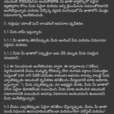
ఎటువంటి నోటిఫికేషన్‌ను అందుకోకపోతే, మీ ఖాతా బ్యాలెన్స్‌లో ఏవైనా
వ్యత్యాసాల కోసం మీరు ఏవైనా మరియు అన్ని క్లెయిమ్‌లను వదులుకోవడానికి
అంగీకరిస్తున్నారు మరియు పేర్కొన్న వ్యవధి ముగింపులో మీ ఖాతాలోని మొత్తం
సమాచారాన్ని అంగీకరించండి.
5. గుర్తింపు/ యాంటీ మనీ లాండరింగ్ అవసరాల ధృవీకరణ
5.1 మీరు హామీ ఇస్తున్నారు:
5.1.1 మీ ఖాతాను తెరిచేటప్పుడు మీరు అందించే పేరు మరియు చిరునామా
సరైనవి; మరియు
5.1.2 మీరు మీ ఖాతాలో ఎప్పుడైనా జమ చేసే డబ్బుకు మీరు నిజమైన
యజమాని.
5.2 ఈ నిబంధనలకు అంగీకరించడం ద్వారా, ఈ వాస్తవాలను ("చెక్‌లు)
నిర్ధారించడానికి మేము మమ్మల్ని కోరవచ్చు లేదా మూడవ పక్షాలు (నియంత్రణ
సంస్థలతో సహా, కానీ వీటికే పరిమితం కాకుండా) అవసరం కావచ్చు కాబట్టి మీరు
ఎప్పటికప్పుడు అటువంటి ధృవీకరణ తనిఖీలను చేపట్టడానికి మాకు అధికారం
ఇస్తున్నారు. "). మీరు ఎప్పటికప్పుడు, మా అభ్యర్థన మేరకు, మీరు మీ ఖాతాలో
చేసిన ఏవైనా డిపాజిట్‌లకు సంబంధించి, మీరు మాకు అందించిన అటువంటి
సమాచారానికి సంబంధించి అదనపు వివరాలను అందించవలసి ఉంటుందని
మీరు అంగీకరిస్తున్నారు.
5.3 మేము ఎప్పటికప్పుడు ఏవైనా తనిఖీలు చేస్తున్నప్పుడు, మేము మీ ఖాతా
నుండి నిధులను ఉపసంహరించుకోకుండా మరియు/లేదా వెబ్‌సైట్ మరియు/