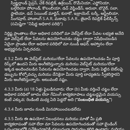
స్విట్జర్లాండ్ సైప్రస్, చెక్ రిపబ్లిక్, ఉక్రెయిన్, రొమేనియా, ఎస్టోనియా,
బల్గేరియా పోలాండ్, కొలంబియా, డచ్ వెస్టిండీస్, అరుబా, బొనైర్, సబా,
స్టాటియా, డచ్ సెయింట్ మార్టిన్, కురాకో, ఇజ్రాయెల్, టర్కీ, ఆస్ట్రేలియా,
సింగపూర్, హాంకాంగ్ S.A.R, మకావు S.A.R., తైవాన్ రిపబ్లిక్ ఫిలిప్పీన్స్
(సమిష్టిగా "నిషిద్ధ అధికార పరిధి")
నిర్దిష్ట ప్రాంతాలు లేదా అధికార పరిధిలో మా వెబ్‌సైట్ లేదా సేవల లభ్యత అనేది
మా వెబ్‌సైట్ లేదా సేవలను ఉపయోగించడం చట్టం ద్వారా నిషేధించబడిన
ఏదైనా ప్రాంతం లేదా అధికార పరిధిలో మా నుండి ఆఫర్, ఆహ్వానం లేదా
అభ్యర్థనను ఏర్పరచదు.
4.3.2 మీరు ఈ వెబ్‌సైట్ మరియు/లేదా సేవలను ఉపయోగించడం మీ పూర్తి
రిస్క్‌లో ఉందని మీరు అంగీకరిస్తున్నారు మరియు వెబ్‌సైట్ మరియు/లేదా
ఇక్కడ అందించబడిన సేవలను ఉపయోగించడం ద్వారా, మీరు పెట్టిన బెట్‌లపై
డబ్బును కోల్పోవచ్చు మరియు దేనికైనా మీరు పూర్తి బాధ్యతను స్వీకరిస్తారని
మీరు అంగీకరిస్తున్నారు. అటువంటి నష్టం.
4.3.3 మీరు (a) 18 ఏళ్లు పైబడినవారు; లేదా (b) మీకు వర్తించే చట్టం లేదా
అధికార పరిధిలో జూదం లేదా గేమింగ్ కార్యకలాపాలు చట్టబద్ధమైన వయస్సు
కంటే ఎక్కువ; రెండింటి మధ్య ఏది పెద్దదో అది (
“సంబంధిత వయస్సు”
)
4.3.4 మీరు జూదం నుండి మినహాయించబడలేదు
4.3.5 మీరు ఈ ఉపయోగ నిబంధనలు మరియు మాతో మీ ప్రతి
కార్యకలాపంతో సహా లేదా మా సేవలను ఉపయోగించడంతో సహా బైండింగ్
ఒప్పందాలలోకి ప్రవేశించడానికి చట్టబద్ధంగా సామర్థ్యం కలిగి ఉంటారు; మరియు