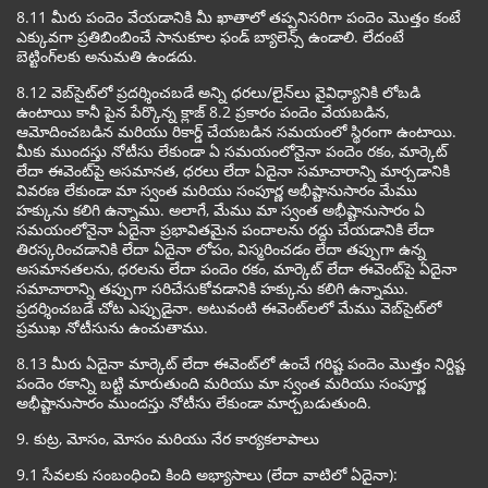
8.11 మీరు పందెం వేయడానికి మీ ఖాతాలో తప్పనిసరిగా పందెం మొత్తం కంటే
ఎక్కువగా ప్రతిబింబించే సానుకూల ఫండ్ బ్యాలెన్స్ ఉండాలి. లేదంటే
బెట్టింగ్‌లకు అనుమతి ఉండదు.
8.12 వెబ్‌సైట్‌లో ప్రదర్శించబడే అన్ని ధరలు/లైన్‌లు వైవిధ్యానికి లోబడి
ఉంటాయి కానీ పైన పేర్కొన్న క్లాజ్ 8.2 ప్రకారం పందెం వేయబడిన,
ఆమోదించబడిన మరియు రికార్డ్ చేయబడిన సమయంలో స్థిరంగా ఉంటాయి.
మీకు ముందస్తు నోటీసు లేకుండా ఏ సమయంలోనైనా పందెం రకం, మార్కెట్
లేదా ఈవెంట్‌పై అసమానత, ధరలు లేదా ఏదైనా సమాచారాన్ని మార్చడానికి
వివరణ లేకుండా మా స్వంత మరియు సంపూర్ణ అభీష్టానుసారం మేము
హక్కును కలిగి ఉన్నాము. అలాగే, మేము మా స్వంత అభీష్టానుసారం ఏ
సమయంలోనైనా ఏదైనా ప్రభావితమైన పందాలను రద్దు చేయడానికి లేదా
తిరస్కరించడానికి లేదా ఏదైనా లోపం, విస్మరించడం లేదా తప్పుగా ఉన్న
అసమానతలను, ధరలను లేదా పందెం రకం, మార్కెట్ లేదా ఈవెంట్‌పై ఏదైనా
సమాచారాన్ని తప్పుగా సరిచేసుకోవడానికి హక్కును కలిగి ఉన్నాము.
ప్రదర్శించబడే చోట ఎప్పుడైనా. అటువంటి ఈవెంట్‌లలో మేము వెబ్‌సైట్‌లో
ప్రముఖ నోటీసును ఉంచుతాము.
8.13 మీరు ఏదైనా మార్కెట్ లేదా ఈవెంట్‌లో ఉంచే గరిష్ట పందెం మొత్తం నిర్దిష్ట
పందెం రకాన్ని బట్టి మారుతుంది మరియు మా స్వంత మరియు సంపూర్ణ
అభీష్టానుసారం ముందస్తు నోటీసు లేకుండా మార్చబడుతుంది.
9. కుట్ర, మోసం, మోసం మరియు నేర కార్యకలాపాలు
9.1 సేవలకు సంబంధించి కింది అభ్యాసాలు (లేదా వాటిలో ఏదైనా):