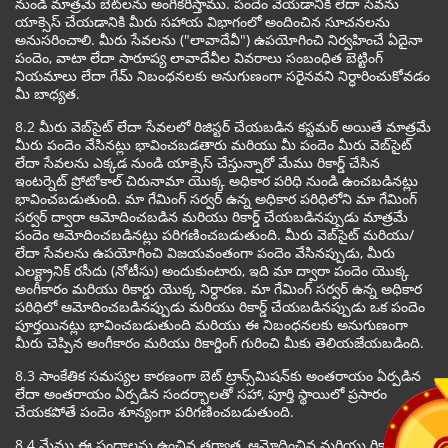
నుండి మాత్రమే బెట్‌లను అంగీకరిస్తాము. పందెం వేయడానికి లేదా సేవను
యాక్సెస్ చేయడానికి మీరు సహాయ విభాగంలో అందించిన సూచనలను
అనుసరించాలి. మీరు సేవలను ("లావాదేవీ") ఉపయోగించి నిర్వహించే ఏదైనా
పందెం, వాటా లేదా సారూప్య లావాదేవీల వివరాలు సంబంధిత బెట్టింగ్
నియమాలు లేదా గేమ్ నిబంధనలకు అనుగుణంగా సరైనవని నిర్ధారించుకోవడం
మీ బాధ్యత.
8.2 మీరు వెబ్‌సైట్ లేదా సేవలలో రిజిస్టర్ చేయబడిన కస్టమర్ అయితే మాత్రమే
మీరు పందెం వేసినట్లు భావించబడతారు మరియు మీ పందెం మీరు వెబ్‌సైట్
లేదా సేవలను ఎక్కడ నుండి యాక్సెస్ చేస్తున్నారో మేము రికార్డ్ చేసిన
ఇంటర్నెట్ ప్రోటోకాల్ చిరునామా యొక్క అధికార పరిధి నుండి ఉంచబడినట్లు
భావించబడుతుంది. మా గేమింగ్ సర్వర్ ఉన్న అధికార పరిధిలోని మా గేమింగ్
సర్వర్ ద్వారా ఆమోదించబడిన మరియు రికార్డ్ చేయబడినప్పుడు మాత్రమే
పందెం ఆమోదించబడినట్లు పరిగణించబడుతుంది. మీరు వెబ్‌సైట్ మరియు/
లేదా సేవలను ఉపయోగించి విజయవంతంగా పందెం వేసినప్పుడు, మీరు
ఎలక్ట్రానిక్ రసీదు (నోటీసు) అందుకుంటారు, ఇది మా ద్వారా పందెం యొక్క
అంగీకారం మరియు రికార్డు యొక్క నిర్ధారణ. మా గేమింగ్ సర్వర్ ఉన్న అధికార
పరిధిలో ఆమోదించబడినప్పుడు మరియు రికార్డ్ చేయబడినప్పుడు ఒక పందెం
పూర్తయినట్లు భావించబడుతుంది మరియు ఈ నిబంధనలకు అనుగుణంగా
మీరు చెప్పిన అంగీకారం మరియు రికార్డింగ్ గురించి మీకు తెలియజేయబడింది.
8.3 సాంకేతిక సమస్యల కారణంగా బెట్ ట్రాన్స్‌మిషన్‌కు అంతరాయం ఏర్పడిన
లేదా అంతరాయం ఏర్పడిన సందర్భాలతో సహా, పూర్తి స్థాయిలో ప్రసారం
చేయకపోతే పందెం శూన్యంగా పరిగణించబడుతుంది.
8.4 మేము ఈ పందాలను ఉంచిన తర్వాత, ఆమోదించిన మరియు రికార్డ్ చేసిన