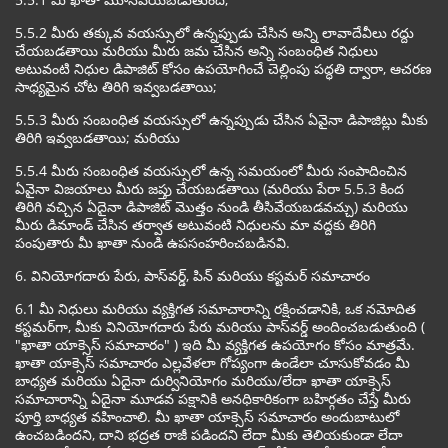
5.5.2 మీరు తక్కువ వయస్సులో ఉన్నప్పుడు చేసిన అన్ని లావాదేవీలు రద్దు
చేయబడతాయి మరియు మీరు జమ చేసిన అన్ని సంబంధిత నిధులు
అటువంటి నిధుల డిపాజిట్ కోసం ఉపయోగించే చెల్లింపు పద్ధతి ద్వారా, ఆచరణ
సాధ్యమైన చోట తిరిగి ఇవ్వబడతాయి;
5.5.3 మీరు సంబంధిత వయస్సులో ఉన్నప్పుడు చేసిన ఏవైనా డిపాజిట్లు మీకు
తిరిగి ఇవ్వబడతాయి; మరియు
5.5.4 మీరు సంబంధిత వయస్సులో ఉన్న సమయంలో మీరు సంపాదించిన
ఏవైనా విజయాలు మీరు జప్తు చేయబడతాయి (మరియు పేరా 5.5.3 కింద
తిరిగి వచ్చిన ఏదైనా డిపాజిట్ మొత్తం నుండి తీసివేయబడవచ్చు) మరియు
మీరు డిమాండ్ చేసిన తర్వాత అటువంటి నిధులను మా వద్దకు తిరిగి
పంపుతారు మీ ఖాతా నుండి ఉపసంహరించబడినవి.
6. వినియోగదారు పేరు, పాస్‌వర్డ్, పిన్ మరియు కస్టమర్ సమాచారం
6.1 మీ నిధులు మరియు వ్యక్తిగత సమాచారాన్ని రక్షించడానికి, ఒక నమోదిత
కస్టమర్‌గా, మీకు వినియోగదారు పేరు మరియు పాస్‌వర్డ్ అందించబడుతుంది (
"ఖాతా యాక్సెస్ సమాచారం" ) ఇది మీ వ్యక్తిగత ఉపయోగం కోసం మాత్రమే.
ఖాతా యాక్సెస్ సమాచారం ఎల్లవేళలా గోప్యంగా ఉండేలా చూసుకోవడం మీ
బాధ్యత మరియు ఏదైనా దుర్వినియోగం మరియు/లేదా ఖాతా యాక్సెస్
సమాచారాన్ని ఏదైనా మూడవ పక్షానికి అనధికారికంగా బహిర్గతం చేస్తే మీరు
పూర్తి బాధ్యత వహించాలి. మీ ఖాతా యాక్సెస్ సమాచారం అందుబాటులో
ఉంచబడిందని, దాని భద్రత రాజీ పడిందని లేదా మీకు తెలియకుండా లేదా