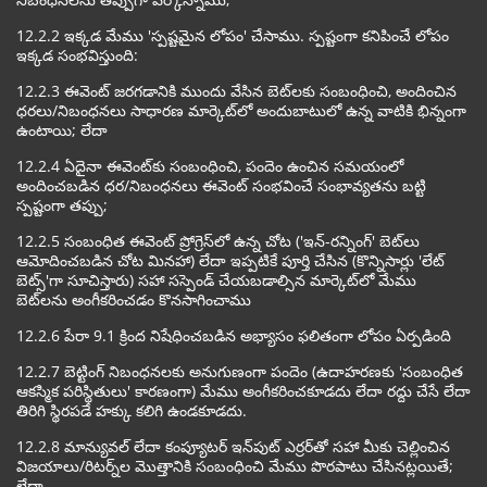
12.2.2 ఇక్కడ మేము 'స్పష్టమైన లోపం' చేసాము. స్పష్టంగా కనిపించే లోపం
ఇక్కడ సంభవిస్తుంది:
12.2.3 ఈవెంట్ జరగడానికి ముందు వేసిన బెట్‌లకు సంబంధించి, అందించిన
ధరలు/నిబంధనలు సాధారణ మార్కెట్‌లో అందుబాటులో ఉన్న వాటికి భిన్నంగా
ఉంటాయి; లేదా
12.2.4 ఏదైనా ఈవెంట్‌కు సంబంధించి, పందెం ఉంచిన సమయంలో
అందించబడిన ధర/నిబంధనలు ఈవెంట్ సంభవించే సంభావ్యతను బట్టి
స్పష్టంగా తప్పు;
12.2.5 సంబంధిత ఈవెంట్ ప్రోగ్రెస్‌లో ఉన్న చోట ('ఇన్-రన్నింగ్' బెట్‌లు
ఆమోదించబడిన చోట మినహా) లేదా ఇప్పటికే పూర్తి చేసిన (కొన్నిసార్లు 'లేట్
బెట్స్'గా సూచిస్తారు) సహా సస్పెండ్ చేయబడాల్సిన మార్కెట్‌లో మేము
బెట్‌లను అంగీకరించడం కొనసాగించాము
12.2.6 పేరా 9.1 క్రింద నిషేధించబడిన అభ్యాసం ఫలితంగా లోపం ఏర్పడింది
12.2.7 బెట్టింగ్ నిబంధనలకు అనుగుణంగా పందెం (ఉదాహరణకు 'సంబంధిత
ఆకస్మిక పరిస్థితులు' కారణంగా) మేము అంగీకరించకూడదు లేదా రద్దు చేసే లేదా
తిరిగి స్థిరపడే హక్కు కలిగి ఉండకూడదు.
12.2.8 మాన్యువల్ లేదా కంప్యూటర్ ఇన్‌పుట్ ఎర్రర్‌తో సహా మీకు చెల్లించిన
విజయాలు/రిటర్న్‌ల మొత్తానికి సంబంధించి మేము పొరపాటు చేసినట్లయితే;
లేదా