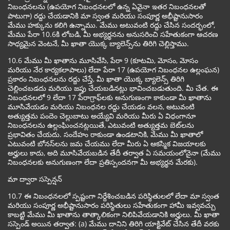
నిబంధనలను (ఉపయోగ నిబంధనలలో ఉన్న ఏవైనా ఇతర నిబంధనలతో
పాటుగా) రద్దు చేయడానికి మా స్వంత మరియు సంపూర్ణ అభీష్టానుసారం
మేము హక్కును కలిగి ఉన్నాము. మేము అటువంటి రద్దు చేసిన సందర్భంలో,
మేము పేరా 10.6కి లోబడి, మీ అభ్యర్థనను అనుసరించి సహేతుకంగా ఆచరణ
సాధ్యమైన వెంటనే, మీ ఖాతా యొక్క బ్యాలెన్స్‌ను తిరిగి చెల్లిస్తాము.
10.6 మేము మీ ఖాతాను మూసివేసి, పేరా 9 (కూటమి, మోసం, మోసం
మరియు నేర కార్యకలాపాలు) లేదా పేరా 17 (ఉపయోగ నిబంధనల ఉల్లంఘన)
ప్రకారం నిబంధనలను రద్దు చేస్తే, మీ ఖాతా యొక్క బ్యాలెన్స్ తిరిగి
చెల్లించబడదు మరియు జప్తు చేయబడినట్లు భావించబడుతుంది. మీ చేత. ఈ
నిబంధనలలో 9 లేదా 17 పేరాగ్రాఫ్‌లకు అనుగుణంగా కాకుండా మీ ఖాతాను
మూసివేయడం మరియు నిబంధనల రద్దు చేయడం వలన, అటువంటి
అత్యుత్తమ పందెం చెల్లుబాటు అయ్యేవి మరియు మీరు ఏ విధంగానూ
నిబంధనలను ఉల్లంఘించనట్లయితే, ఎటువంటి అత్యుత్తమ బెట్‌లను
ప్రభావితం చేయదు. సందేహం రాకుండా ఉండటానికి, మేము మీ ఖాతాలో
ఎటువంటి బోనస్‌లను జమ చేయము లేదా మీరు ఏ ఆకస్మిక విజయాలకు
అర్హులు కాదు, అది మూసివేయబడిన తేదీ తర్వాత ఏ సమయంలోనైనా (మేము
నిబంధనలకు అనుగుణంగా లేదా ప్రతిస్పందనగా మీ అభ్యర్థన మేరకు).
మా ద్వారా సస్పెన్షన్
10.7 ఈ నిబంధనలలో స్పష్టంగా నిర్దేశించబడిన పరిస్థితులలో లేదా మా స్వంత
మరియు సంపూర్ణ అభీష్టానుసారం పరిస్థితులు సహేతుకంగా హామీ ఇవ్వవచ్చు
కాబట్టి మేము మీ ఖాతాను తాత్కాలికంగా నిలిపివేయడానికి అర్హులు. మీ ఖాతా
సస్పెండ్ అయిన తర్వాత: (a) మేము దానిని తిరిగి యాక్టివేట్ చేసిన తేదీ వరకు