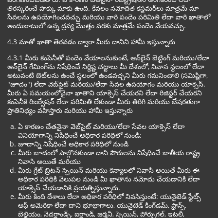
తిరస్కరించే హక్కు మాకు ఉంది. కేవలం నమోదిత కస్టమర్‌లు మాత్రమే మా
సేవలను ఉపయోగించవచ్చు మరియు వారి పందెం పరిమితి లేదా వారి ఖాతాలో
అందుబాటులో ఉన్న ద్రవ్య మొత్తం వరకు మాత్రమే పందెం వేయవచ్చు.
4.3 మాతో ఖాతా తెరవడం ద్వారా మీరు దానిని హామీ ఇస్తున్నారు
4.3.1 మీరు కంపెనీతో పందెం వేయాలనుకుంటే, ఆన్‌లైన్ బెట్టింగ్ మరియు/లేదా
ఆన్‌లైన్ గేమింగ్‌ను నిషేధించే నిర్దిష్ట చట్టాలు మీ దేశంలో, నివాస స్థలంలో లేదా
అటువంటి బెట్‌లను ఉంచే స్థలంలో ఉండవచ్చని మీరు గమనించాలి (సమిష్టిగా,
"జూదం") లేదా వెబ్‌సైట్ మరియు/లేదా సేవల ఉపయోగం మరియు యాక్సెస్.
మీరు ఏ సమయంలోనైనా ఖాతాని యాక్సెస్ చేయరని లేదా రిజిస్టర్ చేయరని
కంపెనీకి రిజర్వేషన్ లేదా పరిమితి లేకుండా మీరు తిరిగి మరియు బేషరతుగా
ప్రాతినిధ్యం వహిస్తారు మరియు హామీ ఇస్తున్నారు
ఏ కారణం చేతనైనా వెబ్‌సైట్ మరియు/లేదా సేవల యాక్సెస్ లేదా
వినియోగాన్ని నిషేధించే అధికార పరిధిలో నుండి;
జూదాన్ని నిషేధించే అధికార పరిధిలో నుండి
మీరు జూదంలో పాల్గొనకుండా దాని పౌరులను నిషేధించే జాతీయ రాష్ట్ర
నివాసి అయితే మరియు
మీరు గ్రేట్ బ్రిటన్ స్పెయిన్ మరియు కెన్యాలలో నివాసి అయితే మీరు ఈ
అధికార పరిధికి వెలుపల నుండి మీ ఖాతాను నమోదు చేయడానికి లేదా
యాక్సెస్ చేయడానికి ప్రయత్నిస్తున్నారు.
మీరు కింది దేశాలు లేదా అధికార పరిధిలో నివసిస్తుంటే: యునైటెడ్ స్టేట్స్
ఆఫ్ అమెరికా లేదా దాని భూభాగాలు, యునైటెడ్ కింగ్‌డమ్, ఫ్రాన్స్,
బెల్జియం, నెదర్లాండ్స్, ఐర్లాండ్, జర్మనీ, స్పెయిన్, పోర్చుగల్, ఇటలీ,