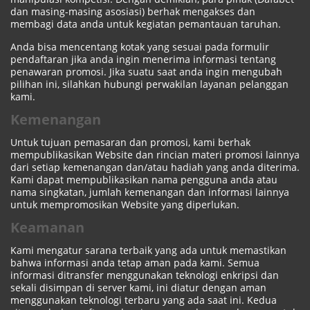
dan masing-masing asosiasi) berhak mengakses dan
membagi data anda untuk kegiatan pemantauan taruhan.
Anda bisa mencentang kotak yang sesuai pada formulir
pendaftaran jika anda ingin menerima informasi tentang
penawaran promosi. Jika suatu saat anda ingin mengubah
pilihan ini, silahkan hubungi perwakilan layanan pelanggan
kami.
Kemenangan
Untuk tujuan pemasaran dan promosi, kami berhak
mempublikasikan Website dan rincian materi promosi lainnya
dari setiap kemenangan dan/atau hadiah yang anda diterima.
Kami dapat mempublikasikan nama pengguna anda atau
nama singkatan, jumlah kemenangan dan informasi lainnya
untuk mempromosikan Website yang diperlukan.
Keamanan
Kami mengatur sarana terbaik yang ada untuk memastikan
bahwa informasi anda tetap aman pada kami. Semua
informasi ditransfer menggunakan teknologi enkripsi dan
sekali disimpan di server kami, ini diatur dengan aman
menggunakan teknologi terbaru yang ada saat ini. Kedua