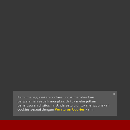
x
Kami menggunakan cookies untuk memberikan
pengalaman sebaik mungkin. Untuk melanjutkan
penelusuran di situs ini, Anda setuju untuk menggunakan
cookies sesuai dengan
Peraturan Cookies
kami.