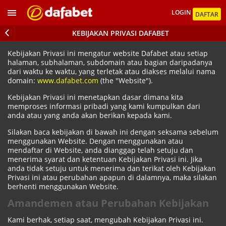
LOGIN
DAFTAR
KEBIJAKAN PRIVASI DAFABET
Kebijakan Privasi ini mengatur website Dafabet atau setiap
halaman, subhalaman, subdomain atau bagian daripadanya
dari waktu ke waktu, yang terletak atau diakses melalui nama
domain:
www.dafabet.com
(the "Website").
Kebijakan Privasi ini menetapkan dasar dimana kita
memproses informasi pribadi yang kami kumpulkan dari
anda atau yang anda akan berikan kepada kami.
Silakan baca kebijakan di bawah ini dengan seksama sebelum
menggunakan Website. Dengan menggunakan atau
mendaftar di Website, anda dianggap telah setuju dan
menerima syarat dan ketentuan Kebijakan Privasi ini. Jika
anda tidak setuju untuk menerima dan terikat oleh Kebijakan
Privasi ini atau perubahan apapun di dalamnya, maka silakan
berhenti menggunakan Website.
Amandemen atau Perubahan Kebijakan
Kami berhak, setiap saat, mengubah Kebijakan Privasi ini.