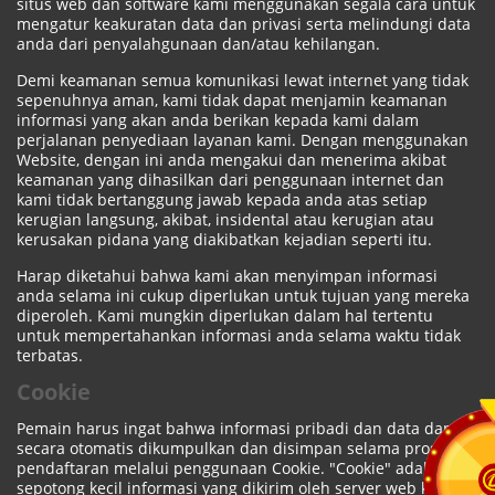
situs web dan software kami menggunakan segala cara untuk
mengatur keakuratan data dan privasi serta melindungi data
anda dari penyalahgunaan dan/atau kehilangan.
Demi keamanan semua komunikasi lewat internet yang tidak
sepenuhnya aman, kami tidak dapat menjamin keamanan
informasi yang akan anda berikan kepada kami dalam
perjalanan penyediaan layanan kami. Dengan menggunakan
Website, dengan ini anda mengakui dan menerima akibat
keamanan yang dihasilkan dari penggunaan internet dan
kami tidak bertanggung jawab kepada anda atas setiap
kerugian langsung, akibat, insidental atau kerugian atau
kerusakan pidana yang diakibatkan kejadian seperti itu.
Harap diketahui bahwa kami akan menyimpan informasi
anda selama ini cukup diperlukan untuk tujuan yang mereka
diperoleh. Kami mungkin diperlukan dalam hal tertentu
untuk mempertahankan informasi anda selama waktu tidak
terbatas.
Cookie
Pemain harus ingat bahwa informasi pribadi dan data dapat
secara otomatis dikumpulkan dan disimpan selama proses
pendaftaran melalui penggunaan Cookie. "Cookie" adalah
sepotong kecil informasi yang dikirim oleh server web ke