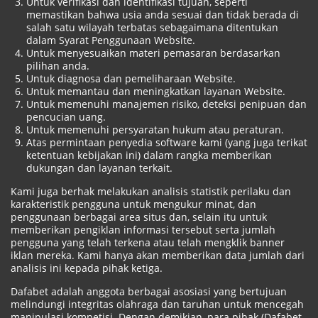
Untuk verifikasi dan identifikasi tujuan, seperti
memastikan bahwa usia anda sesuai dan tidak berada di
salah satu wilayah terbatas sebagaimana ditentukan
dalam Syarat Penggunaan Website.
Untuk menyesuaikan materi pemasaran berdasarkan
pilihan anda.
Untuk diagnosa dan pemeliharaan Website.
Untuk memantau dan meningkatkan layanan Website.
Untuk memenuhi manajemen risiko, deteksi penipuan dan
pencucian uang.
Untuk memenuhi persyaratan hukum atau peraturan.
Atas permintaan penyedia software kami (yang juga terikat
ketentuan kebijakan ini) dalam rangka memberikan
dukungan dan layanan terkait.
Kami juga berhak melakukan analisis statistik perilaku dan
karakteristik pengguna untuk mengukur minat, dan
penggunaan berbagai area situs dan, selain itu untuk
memberikan pengiklan informasi tersebut serta jumlah
pengguna yang telah terkena atau telah mengklik banner
iklan mereka. Kami hanya akan memberikan data jumlah dari
analisis ini kepada pihak ketiga.
Dafabet adalah anggota berbagai asosiasi yang bertujuan
melindungi integritas olahraga dan taruhan untuk mencegah
manipulasi kompetisi. Dengan demikian, para pihak (Dafabet