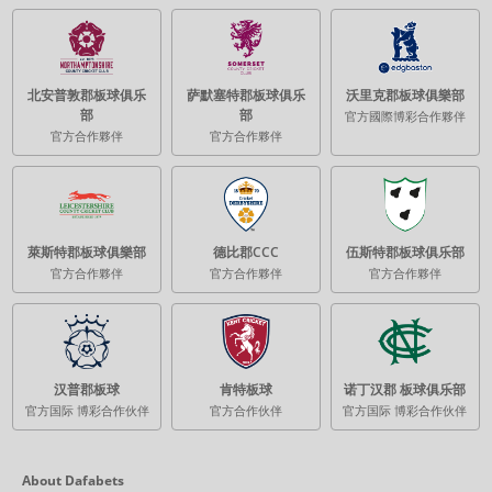
北安普敦郡板球俱乐
萨默塞特郡板球俱乐
沃里克郡板球俱樂部
部
部
官方國際博彩合作夥伴
官方合作夥伴
官方合作夥伴
萊斯特郡板球俱樂部
德比郡CCC
​​伍斯特郡板球俱乐部​
官方合作夥伴
官方合作夥伴
官方合作夥伴
汉普郡板球
肯特板球
诺丁汉郡 板球俱乐部
官方国际 博彩合作伙伴
官方合作伙伴
官方国际 博彩合作伙伴
About Dafabets